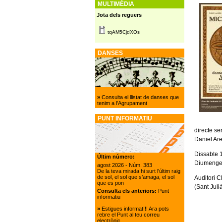
MULTIMÈDIA
Jota dels reguers
tqAM5CjdXOs
DANSES
»
Consulta el llistat de danses que
tenim a l'Agrupament
PUNT INFORMATIU
directe se
Daniel Are
Dissabte 
Últim número:
Diumenge 
agost 2026
- Núm. 383
De la teva mirada hi surt l'últim raig
de sol, el sol que s’amaga, el sol
Auditori C
que es pon
(Sant Juli
Consulta els anteriors:
Punt
informatiu
»
Estigues informat!!! Ara pots
rebre el Punt al teu correu
electrònic.