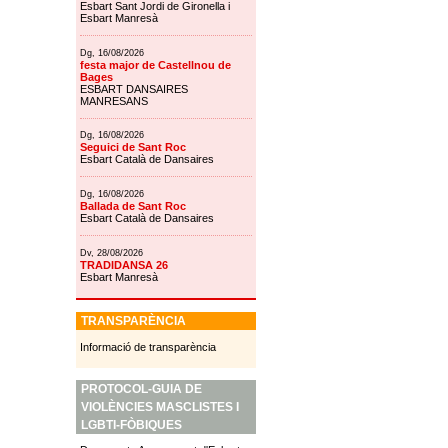
Esbart Sant Jordi de Gironella i
Esbart Manresà
Dg, 16/08/2026
festa major de Castellnou de
Bages
ESBART DANSAIRES
MANRESANS
Dg, 16/08/2026
Seguici de Sant Roc
Esbart Català de Dansaires
Dg, 16/08/2026
Ballada de Sant Roc
Esbart Català de Dansaires
Dv, 28/08/2026
TRADIDANSA 26
Esbart Manresà
TRANSPARÈNCIA
Informació de transparència
PROTOCOL-GUIA DE
VIOLÈNCIES MASCLISTES I
LGBTI-FÒBIQUES