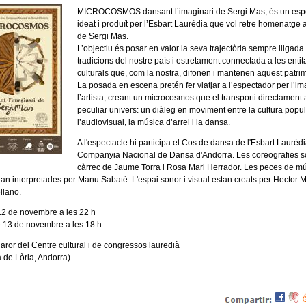
MICROCOSMOS dansant l’imaginari de Sergi Mas, és un esp
ideat i produït per l’Esbart Laurèdia que vol retre homenatge a
de Sergi Mas.
L’objectiu és posar en valor la seva trajectòria sempre lligada 
tradicions del nostre país i estretament connectada a les entit
culturals que, com la nostra, difonen i mantenen aquest patri
La posada en escena pretén fer viatjar a l’espectador per l’im
l’artista, creant un microcosmos que el transporti directament 
peculiar univers: un diàleg en moviment entre la cultura popul
l’audiovisual, la música d’arrel i la dansa.
A l'espectacle hi participa el Cos de dansa de l'Esbart Laurèdi
Companyia Nacional de Dansa d'Andorra. Les coreografies s
càrrec de Jaume Torra i Rosa Mari Herrador. Les peces de m
ran interpretades per Manu Sabaté. L'espai sonor i visual estan creats per Hector M
llano.
12 de novembre a les 22 h
13 de novembre a les 18 h
laror del Centre cultural i de congressos lauredià
à de Lòria, Andorra)