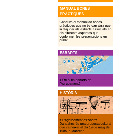
MANUAL BONES
PRÀCTIQUES
Consulta el manual de bones
pràctiques que no és cap altra que
la d’ajudar als esbarts associats en
els diferents aspectes que
conformen les presentacions en
públic
ESBARTS
»
On hi ha esbarts de
l’Agrupament?
HISTÒRIA
»
L'Agrupament d'Esbarts
Dansaires és una proposta cultural
que va néixer el dia 19 de maig de
1985, a Manresa.