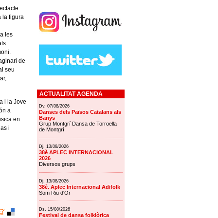
ectacle
 la figura
a les
ats
moni.
aginari de
al seu
ar,
ACTUALITAT AGENDA
a i la Jove
Dv, 07/08/2026
ón a
Danses dels Països Catalans als
Banys
úsica en
Grup Montgrí Dansa de Torroella
as i
de Montgrí
Dj, 13/08/2026
38è APLEC INTERNACIONAL
2026
Diversos grups
Dj, 13/08/2026
38è. Aplec Internacional Adifolk
Som Riu d'Or
Ds, 15/08/2026
Festival de dansa folklòrica