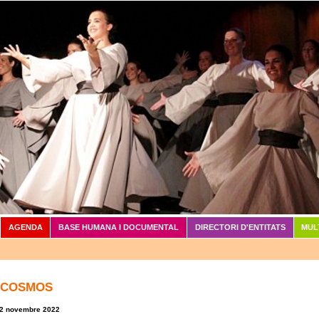
Vés al contingut
AGENDA
BASE HUMANA I DOCUMENTAL
DIRECTORI D'ENTITATS
MUL
OCOSMOS
12 novembre 2022