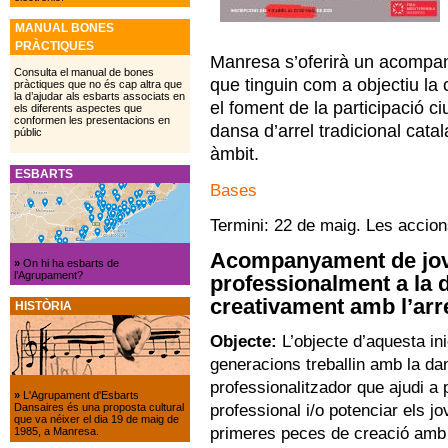
MANUAL BONES
PRÀCTIQUES
Manresa s’oferirà un acompan
Consulta el manual de bones
que tinguin com a objectiu la
pràctiques que no és cap altra que
la d’ajudar als esbarts associats en
el foment de la participació ci
els diferents aspectes que
conformen les presentacions en
dansa d’arrel tradicional cata
públic
àmbit.
ESBARTS
Bases
Termini: 22 de maig. Les accions
Acompanyament de jove
»
On hi ha esbarts de
l’Agrupament?
professionalment a la d
creativament amb l’arre
HISTÒRIA
Objecte:
L’objecte d’aquesta in
generacions treballin amb la dan
professionalitzador que ajudi a 
»
L'Agrupament d'Esbarts
professional i/o potenciar els 
Dansaires és una proposta cultural
que va néixer el dia 19 de maig de
primeres peces de creació amb d
1985, a Manresa.