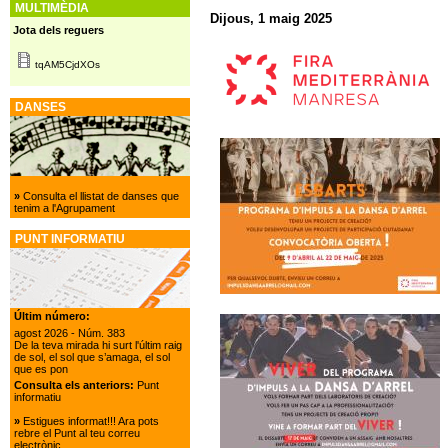
MULTIMÈDIA
Dijous, 1 maig 2025
Jota dels reguers
tqAM5CjdXOs
DANSES
»
Consulta el llistat de danses que
tenim a l'Agrupament
PUNT INFORMATIU
Últim número:
agost 2026
- Núm. 383
De la teva mirada hi surt l'últim raig
de sol, el sol que s’amaga, el sol
que es pon
Consulta els anteriors:
Punt
informatiu
»
Estigues informat!!! Ara pots
rebre el Punt al teu correu
electrònic.