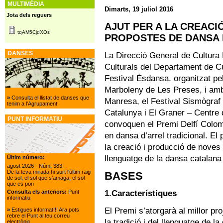
MULTIMÈDIA
Dimarts, 19 juliol 2016
Jota dels reguers
AJUT PER A LA CREACI
tqAM5CjdXOs
PROPOSTES DE DANSA 
DANSES
La Direcció General de Cultura
Culturals del Departament de Cul
Festival Ésdansa, organitzat pel
Marboleny de Les Preses, i amb 
»
Consulta el llistat de danses que
Manresa, el Festival Sismògraf 
tenim a l'Agrupament
Catalunya i El Graner – Centre 
PUNT INFORMATIU
convoquen el Premi Delfí Colomé
en dansa d’arrel tradicional. El
la creació i producció de noves 
llenguatge de la dansa catalana d
Últim número:
agost 2026
- Núm. 383
De la teva mirada hi surt l'últim raig
BASES
de sol, el sol que s’amaga, el sol
que es pon
1.Característiques
Consulta els anteriors:
Punt
informatiu
El Premi s’atorgarà al millor pr
»
Estigues informat!!! Ara pots
rebre el Punt al teu correu
la tradició i del llenguatge de la
electrònic.