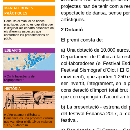
projectes han de tenir com a res
MANUAL BONES
espectacle de dansa, sense perj
PRÀCTIQUES
artístiques.
Consulta el manual de bones
pràctiques que no és cap altra que
la d’ajudar als esbarts associats en
2.Dotació
els diferents aspectes que
conformen les presentacions en
públic
El premi consta de:
a) Una dotació de 10.000 euros,
ESBARTS
Departament de Cultura i la res
col·laboradores (el Festival És
Festival Sismògraf d’Olot i El G
moviment), que aporten 1.250 e
»
On hi ha esbarts de
l’Agrupament?
ser invertit, íntegrament, en la 
HISTÒRIA
consideració d’import total brut
que corresponguin d’acord amb l
b) La presentació - estrena del
del festival Ésdansa 2017, a co
»
L'Agrupament d'Esbarts
Dansaires és una proposta cultural
festival.
que va néixer el dia 19 de maig de
1985, a Manresa.