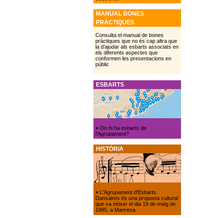
MANUAL BONES
PRÀCTIQUES
Consulta el manual de bones
pràctiques que no és cap altra que
la d’ajudar als esbarts associats en
els diferents aspectes que
conformen les presentacions en
públic
ESBARTS
»
On hi ha esbarts de
l’Agrupament?
HISTÒRIA
»
L'Agrupament d'Esbarts
Dansaires és una proposta cultural
que va néixer el dia 19 de maig de
1985, a Manresa.