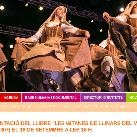
Vés al contingut
AGENDA
BASE HUMANA I DOCUMENTAL
DIRECTORI D'ENTITATS
MUL
LES GITANES DE LLINARS DEL VALLÈS (1818-2007) EL 16 DE SETEMBRE A LE
NTACIÓ DEL LLIBRE "LES GITANES DE LLINARS DEL 
2007) EL 16 DE SETEMBRE A LES 18 H.