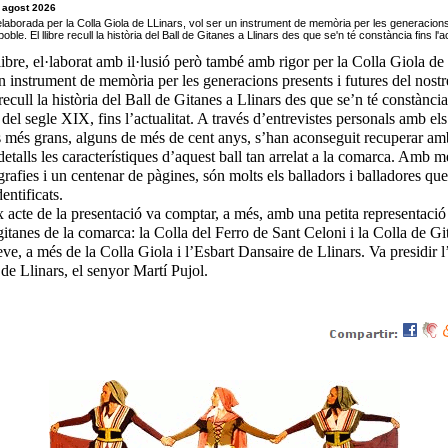
 agost 2026
elaborada per la Colla Giola de LLinars, vol ser un instrument de memòria per les generacions
poble. El llibre recull la història del Ball de Gitanes a Llinars des que se'n té constància fins l'ac
ibre, el·laborat amb il·lusió però també amb rigor per la Colla Giola de 
n instrument de memòria per les generacions presents i futures del nostr
 recull la història del Ball de Gitanes a Llinars des que se’n té constància
 del segle XIX, fins l’actualitat. A través d’entrevistes personals amb els
s més grans, alguns de més de cent anys, s’han aconseguit recuperar am
detalls les característiques d’aquest ball tan arrelat a la comarca. Amb m
rafies i un centenar de pàgines, són molts els balladors i balladores que
entificats.
x acte de la presentació va comptar, a més, amb una petita representació
gitanes de la comarca: la Colla del Ferro de Sant Celoni i la Colla de Gi
ve, a més de la Colla Giola i l’Esbart Dansaire de Llinars. Va presidir l
 de Llinars, el senyor Martí Pujol.