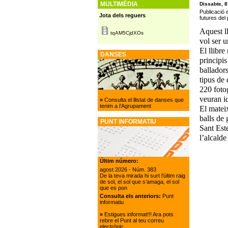
MULTIMÈDIA
Dissabte, 8
Publicació 
Jota dels reguers
futures del 
Aquest ll
tqAM5CjdXOs
vol ser u
El llibre
DANSES
principis
ballador
tipus de 
220 fotog
veuran id
»
Consulta el llistat de danses que
tenim a l'Agrupament
El matei
balls de 
PUNT INFORMATIU
Sant Este
l’alcalde
Últim número:
agost 2026
- Núm. 383
De la teva mirada hi surt l'últim raig
de sol, el sol que s’amaga, el sol
que es pon
Consulta els anteriors:
Punt
informatiu
»
Estigues informat!!! Ara pots
rebre el Punt al teu correu
electrònic.