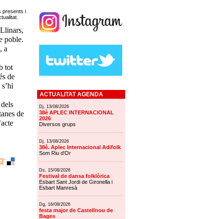
 presents i
tualitat.
Llinars,
e poble.
, a
b tot
és de
 s’hi
ACTUALITAT AGENDA
 dels
Dj, 13/08/2026
tanes de
38è APLEC INTERNACIONAL
2026
’acte
Diversos grups
Dj, 13/08/2026
38è. Aplec Internacional Adifolk
Som Riu d'Or
Ds, 15/08/2026
Festival de dansa folklòrica
Esbart Sant Jordi de Gironella i
Esbart Manresà
Dg, 16/08/2026
festa major de Castellnou de
Bages