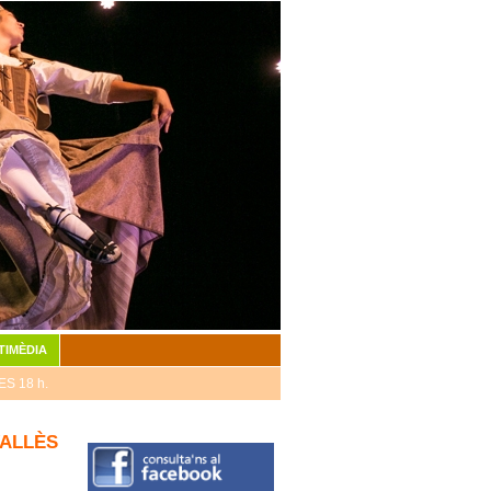
TIMÈDIA
S 18 h.
VALLÈS