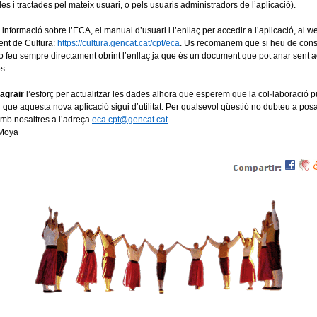
des i tractades pel mateix usuari, o pels usuaris administradors de l’aplicació).
informació sobre l’ECA, el manual d’usuari i l’enllaç per accedir a l’aplicació, al w
nt de Cultura:
https://cultura.gencat.cat/cpt/eca
. Us recomanem que si heu de consu
 feu sempre directament obrint l’enllaç ja que és un document que pot anar sent ac
s.
agrair
l’esforç per actualitzar les dades alhora que esperem que la col·laboració 
i que aquesta nova aplicació sigui d’utilitat. Per qualsevol qüestió no dubteu a pos
amb nosaltres a l’adreça
eca.cpt@gencat.cat
.
 Moya