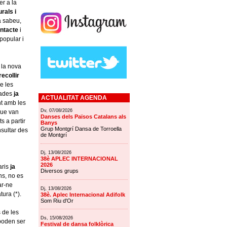
er a la
rals i
a sabeu,
ntacte
i
 popular i
 la nova
recollir
de les
dades
ja
ACTUALITAT AGENDA
nt amb les
Dv, 07/08/2026
que van
Danses dels Països Catalans als
s a partir
Banys
Grup Montgrí Dansa de Torroella
sultar des
de Montgrí
Dj, 13/08/2026
38è APLEC INTERNACIONAL
2026
aris
ja
Diversos grups
ons, no es
ar-ne
Dj, 13/08/2026
ura (*).
38è. Aplec Internacional Adifolk
Som Riu d'Or
 de les
Ds, 15/08/2026
poden ser
Festival de dansa folklòrica