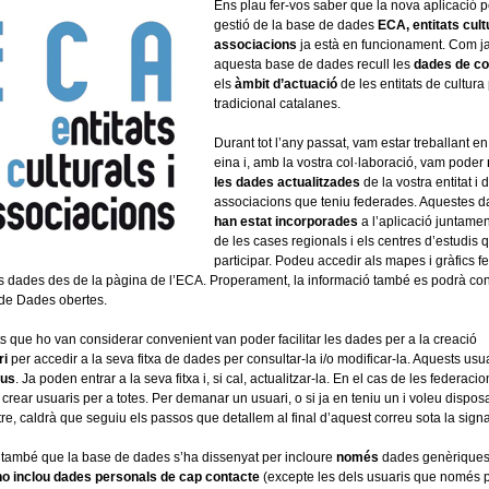
Ens plau fer-vos saber que la nova aplicació p
gestió de la base de dades
ECA, entitats cultu
associacions
ja està en funcionament. Com j
aquesta base de dades recull les
dades de co
els
àmbit d’actuació
de les entitats de cultura
tradicional catalanes.
Durant tot l’any passat, vam estar treballant en
eina i, amb la vostra col·laboració, vam poder
les dades actualitzades
de la vostra entitat i 
associacions que teniu federades. Aquestes 
han estat incorporades
a l’aplicació juntame
de les cases regionals i els centres d’estudis 
participar. Podeu accedir als mapes i gràfics fet
s dades des de la pàgina de l’ECA. Properament, la informació també es podrà con
 de Dades obertes.
ts que ho van considerar convenient van poder facilitar les dades per a la creació
ri
per accedir a la seva fitxa de dades per consultar-la i/o modificar-la. Aquests usu
ius
. Ja poden entrar a la seva fitxa i, si cal, actualitzar-la. En el cas de les federaci
crear usuaris per a totes. Per demanar un usuari, o si ja en teniu un i voleu dispos
tre, caldrà que seguiu els passos que detallem al final d’aquest correu sota la signat
també que la base de dades s’ha dissenyat per incloure
només
dades genèriques
o inclou dades personals de cap contacte
(excepte les dels usuaris que només 