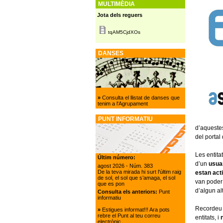
MULTIMÈDIA
Jota dels reguers
tqAM5CjdXOs
DANSES
»
Consulta el llistat de danses que
tenim a l'Agrupament
PUNT INFORMATIU
d’aqueste
del portal
Les entita
Últim número:
d’un
usua
agost 2026
- Núm. 383
De la teva mirada hi surt l'últim raig
estan act
de sol, el sol que s’amaga, el sol
van poder 
que es pon
d’algun al
Consulta els anteriors:
Punt
informatiu
Recordeu 
»
Estigues informat!!! Ara pots
rebre el Punt al teu correu
entitats, i
n
electrònic.