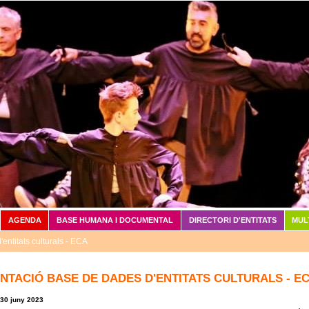
Vés al contingut
AGENDA
BASE HUMANA I DOCUMENTAL
DIRECTORI D'ENTITATS
MUL
entitats culturals - ECA
NTACIÓ BASE DE DADES D'ENTITATS CULTURALS - E
 30 juny 2023