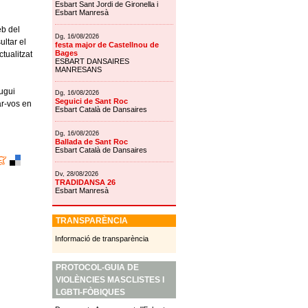
Esbart Sant Jordi de Gironella i
Esbart Manresà
eb del
Dg, 16/08/2026
ltar el
festa major de Castellnou de
Bages
tualitzat
ESBART DANSAIRES
MANRESANS
pugui
Dg, 16/08/2026
Seguici de Sant Roc
ar-vos en
Esbart Català de Dansaires
Dg, 16/08/2026
Ballada de Sant Roc
Esbart Català de Dansaires
Dv, 28/08/2026
TRADIDANSA 26
Esbart Manresà
TRANSPARÈNCIA
Informació de transparència
PROTOCOL-GUIA DE
VIOLÈNCIES MASCLISTES I
LGBTI-FÒBIQUES