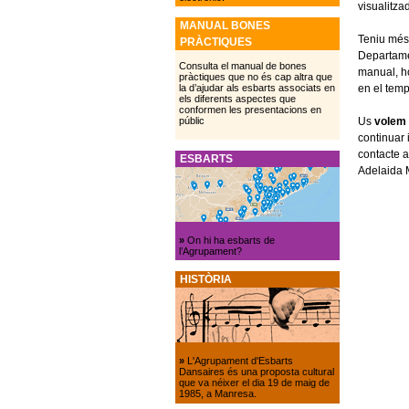
visualitza
MANUAL BONES
Teniu més 
PRÀCTIQUES
Departame
Consulta el manual de bones
manual, ho
pràctiques que no és cap altra que
en el temp
la d’ajudar als esbarts associats en
els diferents aspectes que
conformen les presentacions en
Us
volem 
públic
continuar 
contacte 
ESBARTS
Adelaida
»
On hi ha esbarts de
l’Agrupament?
HISTÒRIA
»
L'Agrupament d'Esbarts
Dansaires és una proposta cultural
que va néixer el dia 19 de maig de
1985, a Manresa.