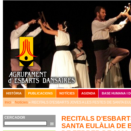
Vé
HISTÒRIA
PUBLICACIONS
NOTÍCIES
AGENDA
BASE HUMANA I 
Menú principal
Inici
»
Notícies
» RECITALS D'ESBARTS JOVES A LES FESTES DE SANTA EUL
Esteu aquí
RECITALS D'ESBART
CERCADOR
Cerca
SANTA EULÀLIA DE B