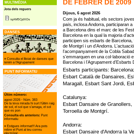
DE FEBRER DE 2009
MULTIMÈDIA
Jota dels reguers
Dijous, 6 agost 2026
Com ja és habitual, els sectors joves
tqAM5CjdXOs
país, inclosa Andorra, participaran a 
a Barcelona dins el marc de les Fest
DANSES
Barcelona en la qual la majoria d'acte
participen sis esbarts de Barcelona, 
de Montgrí i un d'Andorra. L'actuaci
l'acompanyament de la Cobla Sabadell
s'emmarquen en una col·laboració ent
»
Consulta el llistat de danses que
Barcelona i l'Agrupament d'Esbarts 
tenim a l'Agrupament
Esbarts participants: Barcelona
PUNT INFORMATIU
Esbart Català de Dansaires, Es
Maragall, Esbart Sant Jordi, Es
Últim número:
Catalunya:
agost 2026
- Núm. 383
De la teva mirada hi surt l'últim raig
Esbart Dansaire de Granollers, 
de sol, el sol que s’amaga, el sol
Torroella de Montgrí.
que es pon
Consulta els anteriors:
Punt
informatiu
Andorra:
»
Estigues informat!!! Ara pots
rebre el Punt al teu correu
Esbart Dansaire d'Andorra la Ve
electrònic.