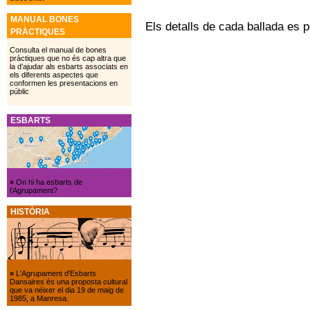
MANUAL BONES
Els detalls de cada ballada es p
PRÀCTIQUES
Consulta el manual de bones
pràctiques que no és cap altra que
la d’ajudar als esbarts associats en
els diferents aspectes que
conformen les presentacions en
públic
ESBARTS
»
On hi ha esbarts de
l’Agrupament?
HISTÒRIA
»
L'Agrupament d'Esbarts
Dansaires és una proposta cultural
que va néixer el dia 19 de maig de
1985, a Manresa.