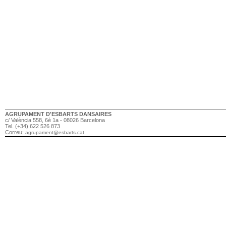
AGRUPAMENT D'ESBARTS DANSAIRES
c/ València 558, 6è 1a - 08026 Barcelona
Tel. (+34) 622 526 873
Correu:
agrupament@esbarts.cat