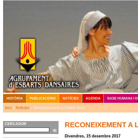
Vé
HISTÒRIA
PUBLICACIONS
NOTÍCIES
AGENDA
BASE HUMANA I 
Menú principal
Inici
»
Notícies
» Reconeixement a l'Albert Sans
Esteu aquí
RECONEIXEMENT A 
CERCADOR
Cerca
Divendres, 15 desembre 2017