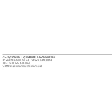
AGRUPAMENT D'ESBARTS DANSAIRES
c/ València 558, 6è 1a - 08026 Barcelona
Tel. (+34) 622 526 873
Correu:
agrupament@esbarts.cat