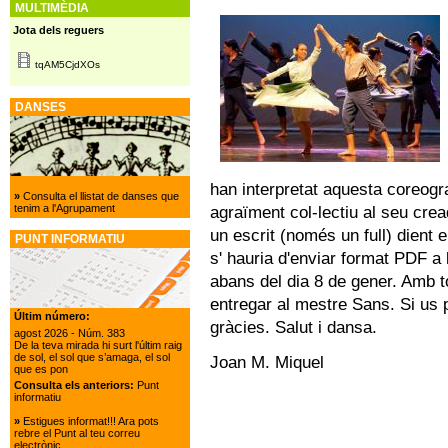
MULTIMÈDIA
Jota dels reguers
tqAM5CjdXOs
DANSES
han interpretat aquesta coreogr
»
Consulta el llistat de danses que
tenim a l'Agrupament
agraïment col-lectiu al seu cre
un escrit (només un full) dient 
PUNT INFORMATIU
s' hauria d'enviar format PDF a 
abans del dia 8 de gener. Amb to
entregar al mestre Sans. Si us p
Últim número:
gràcies. Salut i dansa.
agost 2026
- Núm. 383
De la teva mirada hi surt l'últim raig
de sol, el sol que s’amaga, el sol
Joan M. Miquel
que es pon
Consulta els anteriors:
Punt
informatiu
»
Estigues informat!!! Ara pots
rebre el Punt al teu correu
electrònic.