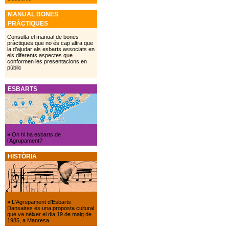
MANUAL BONES
PRÀCTIQUES
Consulta el manual de bones
pràctiques que no és cap altra que
la d’ajudar als esbarts associats en
els diferents aspectes que
conformen les presentacions en
públic
ESBARTS
»
On hi ha esbarts de
l’Agrupament?
HISTÒRIA
»
L'Agrupament d'Esbarts
Dansaires és una proposta cultural
que va néixer el dia 19 de maig de
1985, a Manresa.