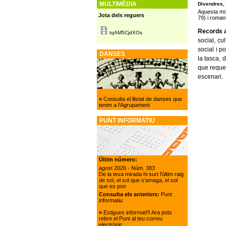
MULTIMÈDIA
Divendres,
Aquesta mos
Jota dels reguers
79) i romand
Records 
tqAM5CjdXOs
social, cu
social i p
DANSES
la tasca, 
que requer
escenari.
»
Consulta el llistat de danses que
tenim a l'Agrupament
PUNT INFORMATIU
Últim número:
agost 2026
- Núm. 383
De la teva mirada hi surt l'últim raig
de sol, el sol que s’amaga, el sol
que es pon
Consulta els anteriors:
Punt
informatiu
»
Estigues informat!!! Ara pots
rebre el Punt al teu correu
electrònic.