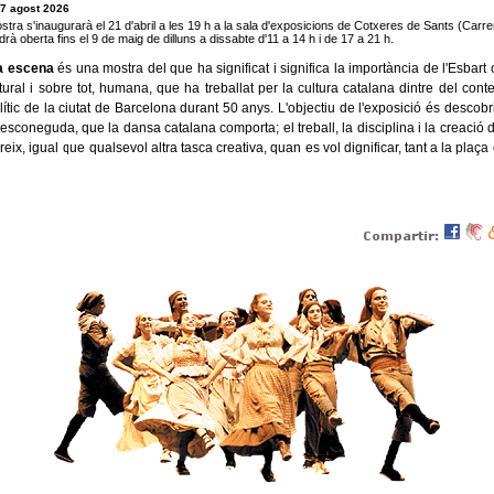
 7 agost 2026
tra s'inaugurarà el 21 d'abril a les 19 h a la sala d'exposicions de Cotxeres de Sants (Carr
rà oberta fins el 9 de maig de dilluns a dissabte d'11 a 14 h i de 17 a 21 h.
a escena
és una mostra del que ha significat i significa la importància de l'Esbart 
ltural i sobre tot, humana, que ha treballat per la cultura catalana dintre del contex
olític de la ciutat de Barcelona durant 50 anys. L'objectiu de l'exposició és descobri
desconeguda, que la dansa catalana comporta; el treball, la disciplina i la creació
eix, igual que qualsevol altra tasca creativa, quan es vol dignificar, tant a la plaç