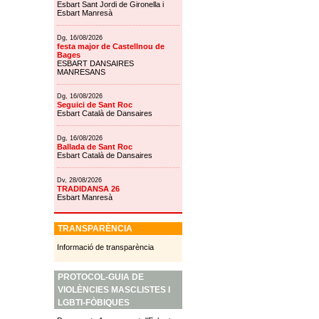
Esbart Sant Jordi de Gironella i
Esbart Manresà
Dg, 16/08/2026
festa major de Castellnou de
Bages
ESBART DANSAIRES
MANRESANS
Dg, 16/08/2026
Seguici de Sant Roc
Esbart Català de Dansaires
Dg, 16/08/2026
Ballada de Sant Roc
Esbart Català de Dansaires
Dv, 28/08/2026
TRADIDANSA 26
Esbart Manresà
TRANSPARÈNCIA
Informació de transparència
PROTOCOL-GUIA DE
VIOLÈNCIES MASCLISTES I
LGBTI-FÒBIQUES