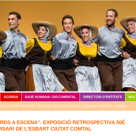
Vés al contingut
AGENDA
BASE HUMANA I DOCUMENTAL
DIRECTORI D'ENTITATS
MUL
POSICIÓ RETROSPECTIVA 50è ANIVERSARI DE L'ESBART CIUTAT COMTAL
RDS A ESCENA". EXPOSICIÓ RETROSPECTIVA 50È
RSARI DE L'ESBART CIUTAT COMTAL