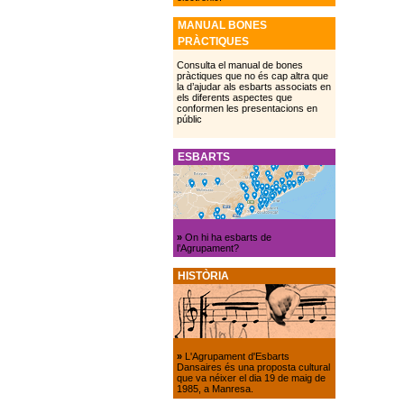
MANUAL BONES
PRÀCTIQUES
Consulta el manual de bones
pràctiques que no és cap altra que
la d’ajudar als esbarts associats en
els diferents aspectes que
conformen les presentacions en
públic
ESBARTS
»
On hi ha esbarts de
l’Agrupament?
HISTÒRIA
»
L'Agrupament d'Esbarts
Dansaires és una proposta cultural
que va néixer el dia 19 de maig de
1985, a Manresa.