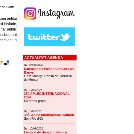
er de Sants
com entitat
t històric,
r al públic
 desbordant
a com en un
ACTUALITAT AGENDA
Dv, 07/08/2026
Danses dels Països Catalans als
Banys
Grup Montgrí Dansa de Torroella
de Montgrí
Dj, 13/08/2026
38è APLEC INTERNACIONAL
2026
Diversos grups
Dj, 13/08/2026
38è. Aplec Internacional Adifolk
Som Riu d'Or
Ds, 15/08/2026
Festival de dansa folklòrica