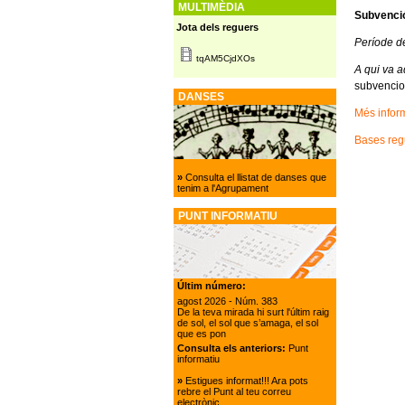
MULTIMÈDIA
Subvenció 
Jota dels reguers
Període d
tqAM5CjdXOs
A qui va a
subvencio
DANSES
Més infor
Bases reg
»
Consulta el llistat de danses que
tenim a l'Agrupament
PUNT INFORMATIU
Últim número:
agost 2026
- Núm. 383
De la teva mirada hi surt l'últim raig
de sol, el sol que s’amaga, el sol
que es pon
Consulta els anteriors:
Punt
informatiu
»
Estigues informat!!! Ara pots
rebre el Punt al teu correu
electrònic.