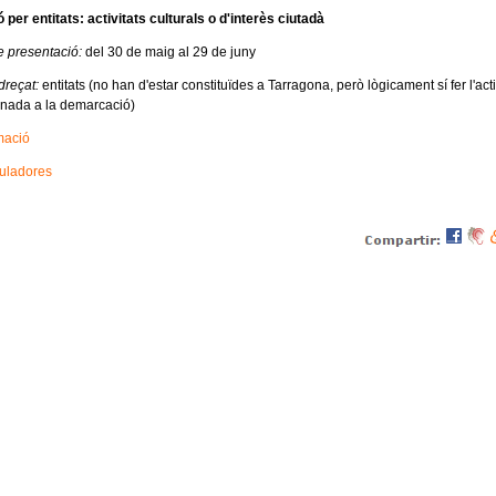
per entitats: activitats culturals o d'interès ciutadà
e presentació:
del 30 de maig al 29 de juny
dreçat:
entitats (no han d'estar constituïdes a Tarragona, però lògicament sí fer l'acti
nada a la demarcació)
mació
uladores