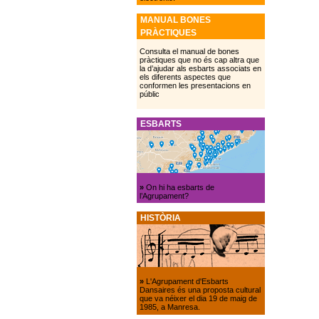
MANUAL BONES
PRÀCTIQUES
Consulta el manual de bones
pràctiques que no és cap altra que
la d’ajudar als esbarts associats en
els diferents aspectes que
conformen les presentacions en
públic
ESBARTS
»
On hi ha esbarts de
l’Agrupament?
HISTÒRIA
»
L'Agrupament d'Esbarts
Dansaires és una proposta cultural
que va néixer el dia 19 de maig de
1985, a Manresa.