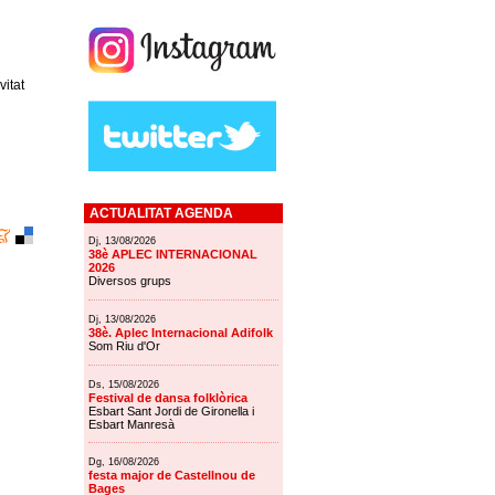
vitat
ACTUALITAT AGENDA
Dj, 13/08/2026
38è APLEC INTERNACIONAL
2026
Diversos grups
Dj, 13/08/2026
38è. Aplec Internacional Adifolk
Som Riu d'Or
Ds, 15/08/2026
Festival de dansa folklòrica
Esbart Sant Jordi de Gironella i
Esbart Manresà
Dg, 16/08/2026
festa major de Castellnou de
Bages