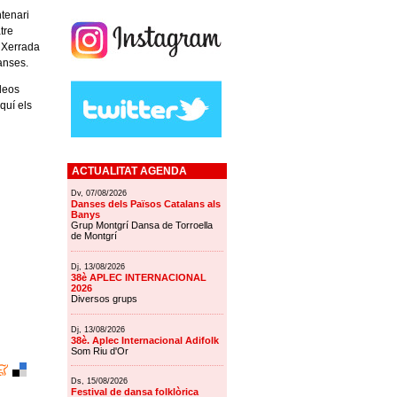
ntenari
tre
, Xerrada
danses.
ídeos
quí els
ACTUALITAT AGENDA
Dv, 07/08/2026
Danses dels Països Catalans als
Banys
Grup Montgrí Dansa de Torroella
de Montgrí
Dj, 13/08/2026
38è APLEC INTERNACIONAL
2026
Diversos grups
Dj, 13/08/2026
38è. Aplec Internacional Adifolk
Som Riu d'Or
Ds, 15/08/2026
Festival de dansa folklòrica