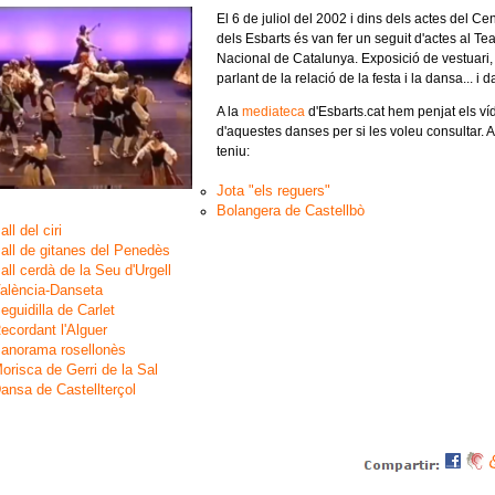
El 6 de juliol del 2002 i dins dels actes del Ce
dels Esbarts és van fer un seguit d'actes al Tea
Nacional de Catalunya. Exposició de vestuari
parlant de la relació de la festa i la dansa... i 
A la
mediateca
d'Esbarts.cat hem penjat els v
d'aquestes danses per si les voleu consultar. A
teniu:
Jota "els reguers"
Bolangera de Castellbò
all del ciri
all de gitanes del Penedès
all cerdà de la Seu d'Urgell
alència-Danseta
eguidilla de Carlet
ecordant l'Alguer
anorama rosellonès
orisca de Gerri de la Sal
ansa de Castellterçol