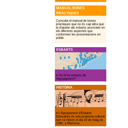
MANUAL BONES
PRÀCTIQUES
Consulta el manual de bones
pràctiques que no és cap altra que
la d’ajudar als esbarts associats en
els diferents aspectes que
conformen les presentacions en
públic
ESBARTS
»
On hi ha esbarts de
l’Agrupament?
HISTÒRIA
»
L'Agrupament d'Esbarts
Dansaires és una proposta cultural
que va néixer el dia 19 de maig de
1985, a Manresa.