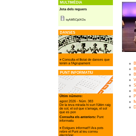
MULTIMÈDIA
Jota dels reguers
tqAM5CjdXOs
DANSES
»
Consulta el llistat de danses que
B
tenim a l'Agrupament
B
PUNT INFORMATIU
B
V
S
R
P
Últim número:
agost 2026
- Núm. 383
M
De la teva mirada hi surt l'últim raig
D
de sol, el sol que s’amaga, el sol
que es pon
Consulta els anteriors:
Punt
informatiu
»
Estigues informat!!! Ara pots
rebre el Punt al teu correu
electrònic.