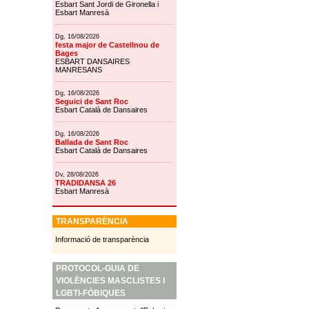
Esbart Sant Jordi de Gironella i
Esbart Manresà
Dg, 16/08/2026
festa major de Castellnou de
Bages
ESBART DANSAIRES
MANRESANS
Dg, 16/08/2026
Seguici de Sant Roc
Esbart Català de Dansaires
Dg, 16/08/2026
Ballada de Sant Roc
Esbart Català de Dansaires
Dv, 28/08/2026
TRADIDANSA 26
Esbart Manresà
TRANSPARÈNCIA
Informació de transparència
PROTOCOL-GUIA DE
VIOLÈNCIES MASCLISTES I
LGBTI-FÒBIQUES