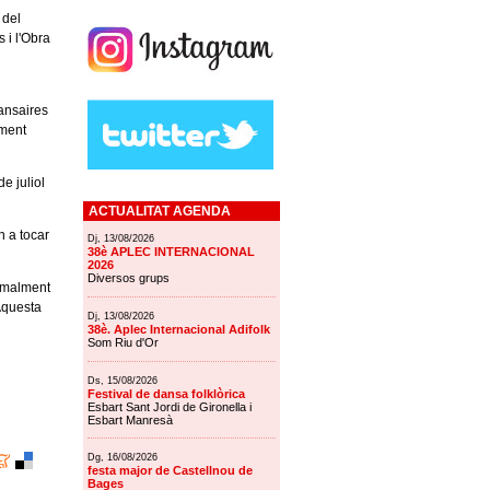
 del
 i l'Obra
ansaires
ument
e juliol
ACTUALITAT AGENDA
n a tocar
Dj, 13/08/2026
38è APLEC INTERNACIONAL
2026
Diversos grups
ormalment
 Aquesta
Dj, 13/08/2026
38è. Aplec Internacional Adifolk
Som Riu d'Or
Ds, 15/08/2026
Festival de dansa folklòrica
Esbart Sant Jordi de Gironella i
Esbart Manresà
Dg, 16/08/2026
festa major de Castellnou de
Bages