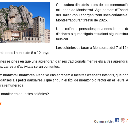
Com sabeu dins dels actes de commemoració
mil·lenari de Montserrat l'Agrupament d'Esbarts
del Ballet Popular organitzem unes colònies a
Montserrat durant l'estiu de 2025.
Unes colònies pensades per a nens i nenes d
d'esbarts o que estiguin estudiant algun instr
musical.
Les colònies es faran a Montserrat del 7 al 12 d
mb nens i nenes de 8 a 12 anys.
unes estones en què uns aprendran danses tradicionals mentre els altres aprendra
s. La resta d'activitats seran conjuntes.
 monitors i monitores. Per això ens adrecem a mestres d'esbarts infantils, que n
anses als petits dansaires, i que tinguin el títol de monitor o director en el lleure.
serà remunerada.
e monitor en aquestes colònies?
ri