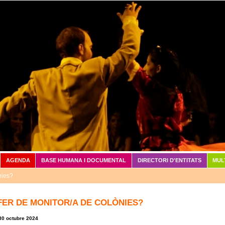
Vés al contingut
AGENDA
BASE HUMANA I DOCUMENTAL
DIRECTORI D'ENTITATS
MUL
nies?
FER DE MONITOR/A DE COLÒNIES?
30 octubre 2024