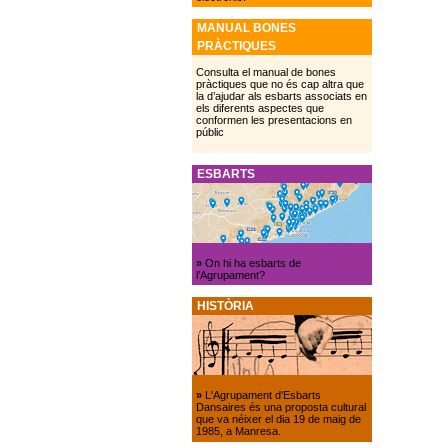
MANUAL BONES
PRÀCTIQUES
Consulta el manual de bones
pràctiques que no és cap altra que
la d’ajudar als esbarts associats en
els diferents aspectes que
conformen les presentacions en
públic
ESBARTS
»
On hi ha esbarts de
l’Agrupament?
HISTÒRIA
»
L'Agrupament d'Esbarts
Dansaires és una proposta cultural
que va néixer el dia 19 de maig de
1985, a Manresa.