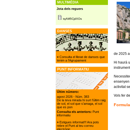
MULTIMÈDIA
Jota dels reguers
tqAM5CjdXOs
DANSES
de 2025 a
»
Consulta el llistat de danses que
tenim a l'Agrupament
Hi haurà 
instrument
PUNT INFORMATIU
Necessitem
ensenyen d
activitat 
Últim número:
Vols fer d
agost 2026
- Núm. 383
De la teva mirada hi surt l'últim raig
de sol, el sol que s’amaga, el sol
Formula
que es pon
Consulta els anteriors:
Punt
informatiu
»
Estigues informat!!! Ara pots
rebre el Punt al teu correu
electrònic.