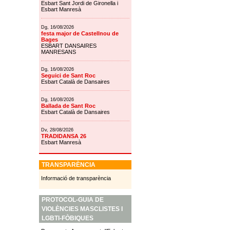
Esbart Sant Jordi de Gironella i
Esbart Manresà
Dg, 16/08/2026
festa major de Castellnou de
Bages
ESBART DANSAIRES
MANRESANS
Dg, 16/08/2026
Seguici de Sant Roc
Esbart Català de Dansaires
Dg, 16/08/2026
Ballada de Sant Roc
Esbart Català de Dansaires
Dv, 28/08/2026
TRADIDANSA 26
Esbart Manresà
TRANSPARÈNCIA
Informació de transparència
PROTOCOL-GUIA DE
VIOLÈNCIES MASCLISTES I
LGBTI-FÒBIQUES