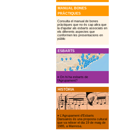
MANUAL BONES
PRÀCTIQUES
Consulta el manual de bones
pràctiques que no és cap altra que
la d’ajudar als esbarts associats en
els diferents aspectes que
conformen les presentacions en
públic
ESBARTS
»
On hi ha esbarts de
l’Agrupament?
HISTÒRIA
»
L'Agrupament d'Esbarts
Dansaires és una proposta cultural
que va néixer el dia 19 de maig de
1985, a Manresa.