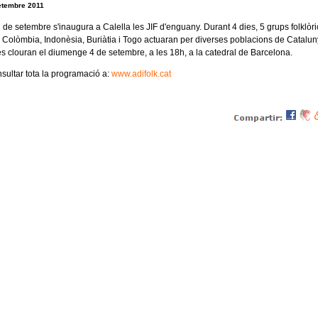
setembre 2011
1 de setembre s'inaugura a Calella les JIF d'enguany. Durant 4 dies, 5 grups folklòri
 Colòmbia, Indonèsia, Buriàtia i Togo actuaran per diverses poblacions de Catalun
s clouran el diumenge 4 de setembre, a les 18h, a la catedral de Barcelona.
sultar tota la programació a:
www.adifolk.cat