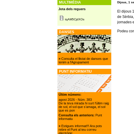
MULTIMÈDIA
Dijous, 1 
Jota dels reguers
El dijous 
de Sèrbia,
tqAM5CjdXOs
jornades e
Podeu con
DANSES
»
Consulta el llistat de danses que
tenim a l'Agrupament
PUNT INFORMATIU
Últim número:
agost 2026
- Núm. 383
De la teva mirada hi surt l'últim raig
de sol, el sol que s’amaga, el sol
que es pon
Consulta els anteriors:
Punt
informatiu
»
Estigues informat!!! Ara pots
rebre el Punt al teu correu
electrònic.