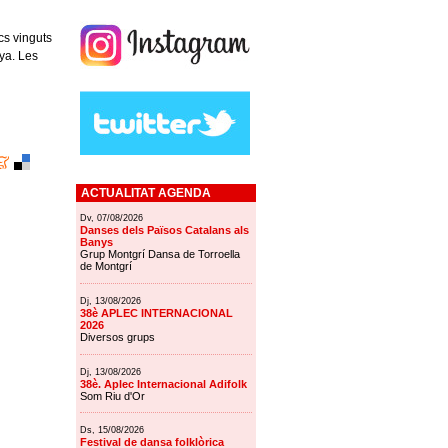
cs vinguts
ya. Les
ACTUALITAT AGENDA
Dv, 07/08/2026
Danses dels Països Catalans als
Banys
Grup Montgrí Dansa de Torroella
de Montgrí
Dj, 13/08/2026
38è APLEC INTERNACIONAL
2026
Diversos grups
Dj, 13/08/2026
38è. Aplec Internacional Adifolk
Som Riu d'Or
Ds, 15/08/2026
Festival de dansa folklòrica