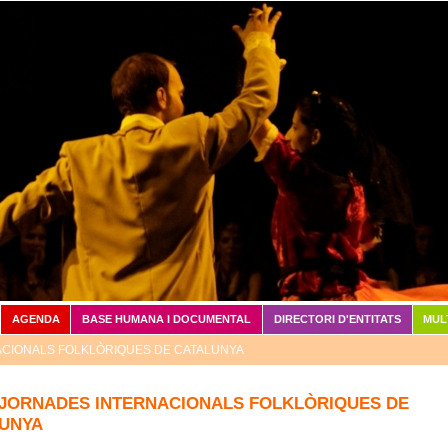
Vés al contingut
AGENDA
BASE HUMANA I DOCUMENTAL
DIRECTORI D'ENTITATS
MUL
ACIONALS FOLKLÒRIQUES DE CATALUNYA
 JORNADES INTERNACIONALS FOLKLÒRIQUES DE
UNYA