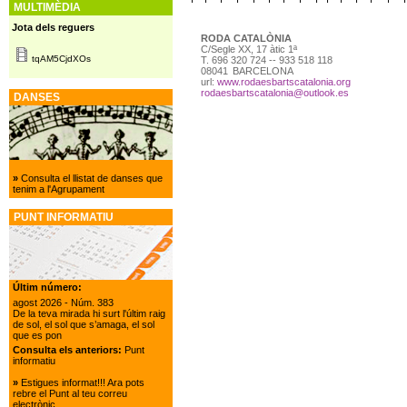
MULTIMÈDIA
Jota dels reguers
RODA CATALÒNIA
C/Segle XX, 17 àtic 1ª
tqAM5CjdXOs
T.
696 320 724 -- 933 518 118
08041
BARCELONA
url:
www.rodaesbartscatalonia.org
rodaesbartscatalonia@outlook.es
DANSES
»
Consulta el llistat de danses que
tenim a l'Agrupament
PUNT INFORMATIU
Últim número:
agost 2026
- Núm. 383
De la teva mirada hi surt l'últim raig
de sol, el sol que s’amaga, el sol
que es pon
Consulta els anteriors:
Punt
informatiu
»
Estigues informat!!! Ara pots
rebre el Punt al teu correu
electrònic.