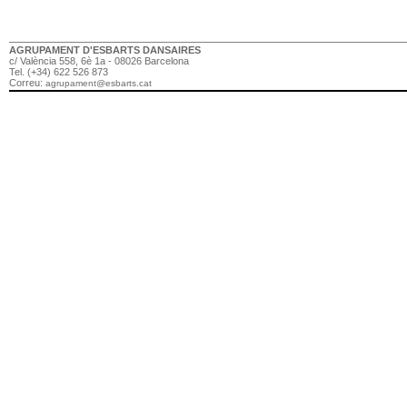
AGRUPAMENT D'ESBARTS DANSAIRES
c/ València 558, 6è 1a - 08026 Barcelona
Tel. (+34) 622 526 873
Correu:
agrupament@esbarts.cat