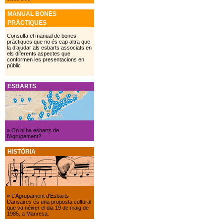
MANUAL BONES
PRÀCTIQUES
Consulta el manual de bones
pràctiques que no és cap altra que
la d’ajudar als esbarts associats en
els diferents aspectes que
conformen les presentacions en
públic
ESBARTS
»
On hi ha esbarts de
l’Agrupament?
HISTÒRIA
»
L'Agrupament d'Esbarts
Dansaires és una proposta cultural
que va néixer el dia 19 de maig de
1985, a Manresa.