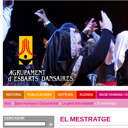
Vé
HISTÒRIA
PUBLICACIONS
NOTÍCIES
AGENDA
BASE HUMANA I 
Menú principal
Inici
»
Base Humana i Documental
»
La gent dels esbarts
» El mestratge
Esteu aquí
EL MESTRATGE
CERCADOR
Cerca