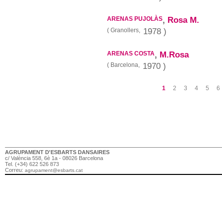
ARENAS PUJOLÀS
,
Rosa M.
(
Granollers,
1978 )
ARENAS COSTA
,
M.Rosa
(
Barcelona,
1970 )
1
2
3
4
5
6
Pàgines
AGRUPAMENT D'ESBARTS DANSAIRES
c/ València 558, 6è 1a - 08026 Barcelona
Tel. (+34) 622 526 873
Correu:
agrupament@esbarts.cat