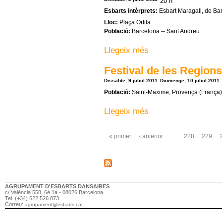
20 h
Esbarts intèrprets:
Esbart Maragall, de Ba
Lloc:
Plaça Orfila
Població:
Barcelona -- Sant Andreu
Llegeix més
sobre Actuació a Barcelon
Festival de les Region
Dissabte, 9 juliol 2011
Diumenge, 10 juliol 2011
Població:
Saint-Maxime, Provença (França)
Llegeix més
sobre Festival de les Regi
Pàgines
« primer
‹ anterior
…
228
229
AGRUPAMENT D'ESBARTS DANSAIRES
c/ València 558, 6è 1a - 08026 Barcelona
Tel. (+34) 622 526 873
Correu:
agrupament@esbarts.cat