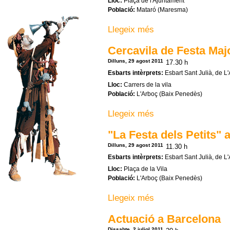
Lloc:
Plaça de l'Ajuntament
Població:
Mataró (Maresma)
Llegeix més
sobre Danses de la terra a
Cercavila de Festa Maj
Dilluns, 29 agost 2011
17.30 h
Esbarts intèrprets:
Esbart Sant Julià, de L'
Lloc:
Carrers de la vila
Població:
L'Arboç (Baix Penedès)
Llegeix més
sobre Cercavila de Festa M
"La Festa dels Petits" 
Dilluns, 29 agost 2011
11.30 h
Esbarts intèrprets:
Esbart Sant Julià, de L'
Lloc:
Plaça de la Vila
Població:
L'Arboç (Baix Penedès)
Llegeix més
sobre "La Festa dels Petits
Actuació a Barcelona
Dissabte, 2 juliol 2011