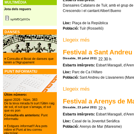
MULTIMÈDIA
Dansaires Catalans de Tuïr, amb el grup de
Jota dels reguers
Crescendo i el cantant Albert Bueno
tqAM5CjdXOs
Lloc:
Plaça de la República
Població:
Tuïr (Rosselló)
DANSES
Llegeix més
sobre Actuació a Tuïr
Festival a Sant Andreu
Dissabte, 30 juliol 2011
22.30 h
»
Consulta el llistat de danses que
tenim a l'Agrupament
Esbarts intèrprets:
Esbart Maragall, d'Aren
PUNT INFORMATIU
Lloc:
Parc de Ca l'Alfaro
Població:
Sant Andreu de Llavaneres (Mar
Llegeix més
sobre Festival a Sant Andr
Últim número:
Festival a Arenys de M
agost 2026
- Núm. 383
De la teva mirada hi surt l'últim raig
de sol, el sol que s’amaga, el sol
Dissabte, 23 juliol 2011
22 h
que es pon
Esbarts intèrprets:
Esbart Maragall, d'Aren
Consulta els anteriors:
Punt
informatiu
Lloc:
Casal de la Joventut Seràfica
»
Estigues informat!!! Ara pots
Població:
Arenys de Mar (Maresme)
rebre el Punt al teu correu
electrònic.