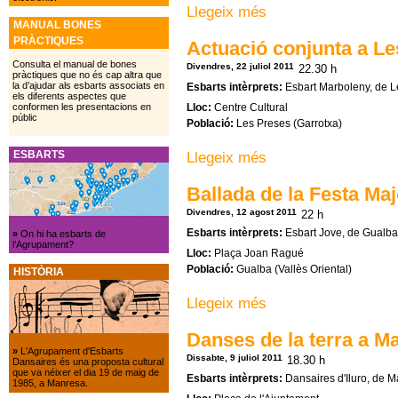
Llegeix més
sobre Festival a Arenys de
MANUAL BONES
PRÀCTIQUES
Actuació conjunta a L
Consulta el manual de bones
Divendres, 22 juliol 2011
22.30 h
pràctiques que no és cap altra que
la d’ajudar als esbarts associats en
Esbarts intèrprets:
Esbart Marboleny, de L
els diferents aspectes que
Lloc:
Centre Cultural
conformen les presentacions en
públic
Població:
Les Preses (Garrotxa)
ESBARTS
Llegeix més
sobre Actuació conjunta a 
Ballada de la Festa Ma
Divendres, 12 agost 2011
22 h
Esbarts intèrprets:
Esbart Jove, de Gualba
»
On hi ha esbarts de
l’Agrupament?
Lloc:
Plaça Joan Ragué
Població:
Gualba (Vallès Oriental)
HISTÒRIA
Llegeix més
sobre Ballada de la Festa 
Danses de la terra a M
»
L'Agrupament d'Esbarts
Dissabte, 9 juliol 2011
18.30 h
Dansaires és una proposta cultural
que va néixer el dia 19 de maig de
Esbarts intèrprets:
Dansaires d'Iluro, de M
1985, a Manresa.