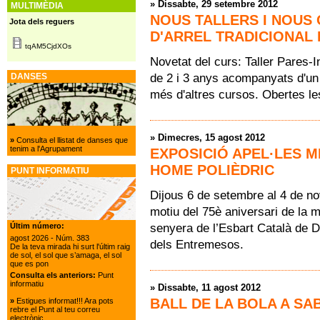
»
Dissabte, 29 setembre 2012
MULTIMÈDIA
NOUS TALLERS I NOUS 
Jota dels reguers
D'ARREL TRADICIONAL 
tqAM5CjdXOs
Novetat del curs: Taller Pares-I
de 2 i 3 anys acompanyats d'un 
DANSES
més d'altres cursos. Obertes les
»
Dimecres, 15 agost 2012
»
Consulta el llistat de danses que
tenim a l'Agrupament
EXPOSICIÓ APEL·LES M
HOME POLIÈDRIC
PUNT INFORMATIU
Dijous 6 de setembre al 4 de no
motiu del 75è aniversari de la m
senyera de l’Esbart Català de D
Últim número:
agost 2026
- Núm. 383
dels Entremesos.
De la teva mirada hi surt l'últim raig
de sol, el sol que s’amaga, el sol
que es pon
Consulta els anteriors:
Punt
informatiu
»
Dissabte, 11 agost 2012
BALL DE LA BOLA A SA
»
Estigues informat!!! Ara pots
rebre el Punt al teu correu
electrònic.