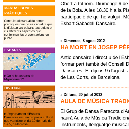
Obert a tothom. Diumenge 9 de s
MANUAL BONES
de la Bola. A les 18.30 h a la P
PRÀCTIQUES
participació de qui ho vulgui. 
Consulta el manual de bones
Esbart Sabadell Dansaire.
pràctiques que no és cap altra que
la d’ajudar als esbarts associats en
els diferents aspectes que
conformen les presentacions en
públic
»
Dimecres, 8 agost 2012
HA MORT EN JOSEP PÉ
ESBARTS
Antic dansaire i directiu de l'E
formar part també del Consell D
Dansaires. El dijous 9 d'agost, a
»
On hi ha esbarts de
de Les Corts, de Barcelona.
l’Agrupament?
HISTÒRIA
»
Dilluns, 30 juliol 2012
AULA DE MÚSICA TRAD
El Grup de Dansa Paracota d’A
»
L'Agrupament d'Esbarts
haurà Aula de Música Tradiciona
Dansaires és una proposta cultural
que va néixer el dia 19 de maig de
instruments, llenguatge musical,
1985, a Manresa.