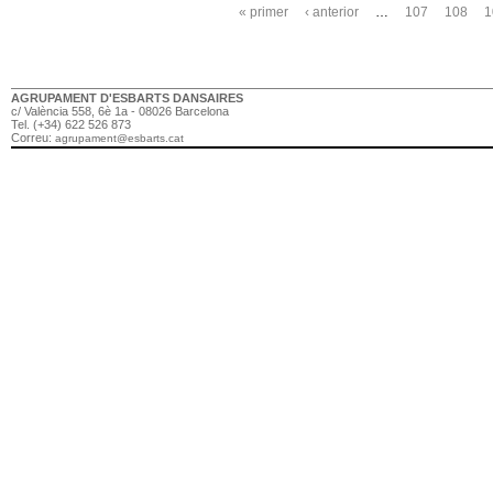
Pàgines
« primer
‹ anterior
…
107
108
1
AGRUPAMENT D'ESBARTS DANSAIRES
c/ València 558, 6è 1a - 08026 Barcelona
Tel. (+34) 622 526 873
Correu:
agrupament@esbarts.cat