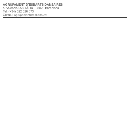
AGRUPAMENT D'ESBARTS DANSAIRES
c/ València 558, 6è 1a - 08026 Barcelona
Tel. (+34) 622 526 873
Correu:
agrupament@esbarts.cat