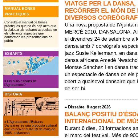
VIATGE PER LA DANSA, 
MANUAL BONES
RECÓRRER EL MÓN DE 
PRÀCTIQUES
DIVERSOS COREÒGRAF
Consulta el manual de bones
Una nova proposta de l'Ajuntame
pràctiques que no és cap altra que
la d’ajudar als esbarts associats en
MERCÈ 2010, DANSALONA. Al Pa
els diferents aspectes que
conformen les presentacions en
el divendres 24 de setembre a l
públic
dansa amb 7 coreògrafs especia
jazz Susie Kellermann, en dans
ESBARTS
dansa africana Amedé Nwatchok,
Montse Sánchez i en dansa tradi
un espectacle de dansa on els p
obert a qualsevol dansaire que h
»
On hi ha esbarts de
l’Agrupament?
de ser-hi.
HISTÒRIA
»
Dissabte, 8 agost 2026
BALANÇ POSITIU D'ÉSDA
INTERNACIONAL DE MÚS
»
L'Agrupament d'Esbarts
Dansaires és una proposta cultural
Durant 6 dies, 23 formacions a
que va néixer el dia 19 de maig de
1985, a Manresa.
el marc del festival. Més de 90