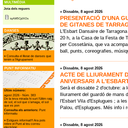
MULTIMÈDIA
Jota dels reguers
»
Dissabte, 8 agost 2026
PRESENTACIÓ D'UNA GU
tqAM5CjdXOs
DE GITANES DE TARRA
L'Esbart Dansaire de Tarragona 
DANSES
20 h, a la Casa de la Festa de 
per Cossetània, que va acompan
ball, punts, coreografies, músiq
»
Consulta el llistat de danses que
tenim a l'Agrupament
»
Dissabte, 8 agost 2026
PUNT INFORMATIU
ACTE DE LLIURAMENT 
ANIVERSARI A L'ESBAR
Serà el dissabte 2 d'octubre: a 
Últim número:
lliurament del guardó de mans 
agost 2026
- Núm. 383
De la teva mirada hi surt l'últim raig
l'Esbart Vila d'Esplugues ; a le
de sol, el sol que s’amaga, el sol
que es pon
Palou, d'Esplugues. Més info i
Consulta els anteriors:
Punt
informatiu
»
Estigues informat!!! Ara pots
rebre el Punt al teu correu
»
Dissabte, 8 agost 2026
electrònic.