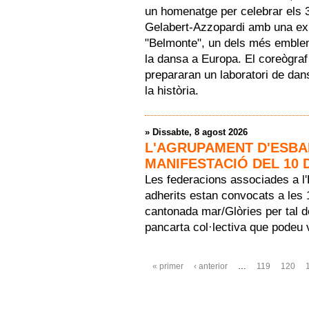
un homenatge per celebrar els 
Gelabert-Azzopardi amb una exp
"Belmonte", un dels més emblemà
la dansa a Europa. El coreògra
prepararan un laboratori de dans
la història.
»
Dissabte, 8 agost 2026
L'AGRUPAMENT D'ESBA
MANIFESTACIÓ DEL 10 
Les federacions associades a l
adherits estan convocats a les 
cantonada mar/Glòries per tal 
pancarta col·lectiva que podeu v
Pàgines
« primer
‹ anterior
…
119
120