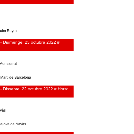
quim Ruyra
 - Diumenge, 23 octubre 2022 #
Montserrat
 Martí de Barcelona
- Dissabte, 22 octubre 2022 # Hora:
avàs
sajove de Navàs