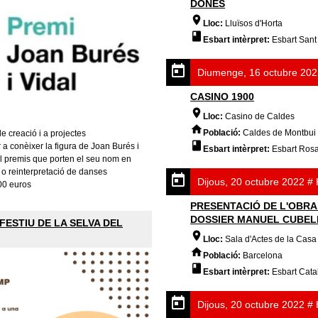
DONES
Lloc:
Lluïsos d'Horta
Esbart intèrpret:
Esbart Sant 
Diumenge, 16 octubre 202
CASINO 1900
Lloc:
Casino de Caldes
Població:
Caldes de Montbui
e creació i a projectes
a conèixer la figura de Joan Burés i
Esbart intèrpret:
Esbart Rosa 
el premis que porten el seu nom en
 o reinterpretació de danses
Dijous, 20 octubre 2022 #
00 euros
PRESENTACIÓ DE L'OBRA
DOSSIER MANUEL CUBELE
FESTIU DE LA SELVA DEL
Lloc:
Sala d'Actes de la Casa
Població:
Barcelona
Esbart intèrpret:
Esbart Cata
Dijous, 20 octubre 2022 #