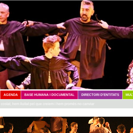
Vés al contingut
AGENDA
BASE HUMANA I DOCUMENTAL
DIRECTORI D'ENTITATS
MUL
costat, hem lluitat pel que creiem i hem promès no canviar