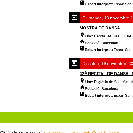
Esbart intèrpret:
Esbart Sant
Diumenge, 13 novembre 20
MOSTRA DE DANSA
Lloc:
Escola Jesuïtes El Clot
Població:
Barcelona
Esbart intèrpret:
Esbart Sant
Dissabte, 19 novembre 20
42È RECITAL DE DANSA 
Lloc:
Esglèsia de Sant Martí d
Població:
Barcelona
Esbart intèrpret:
Esbart Sant
OCK
, "És la nostra història"
https://www.youtube.com/watch?v=yZ8fhEcce5s