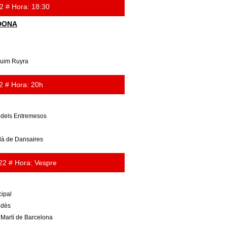
2 # Hora: 18:30
DONA
quim Ruyra
2 # Hora: 20h
 dels Entremesos
là de Dansaires
22 # Hora: Vespre
cipal
edès
 Martí de Barcelona