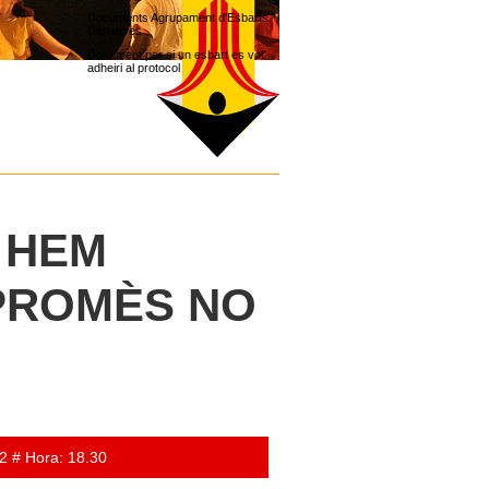
Documents Agrupament d'Esbarts
Dansaires
Document per si un esbart es vol
adheiri al protocol
, HEM
 PROMÈS NO
2 # Hora: 18.30