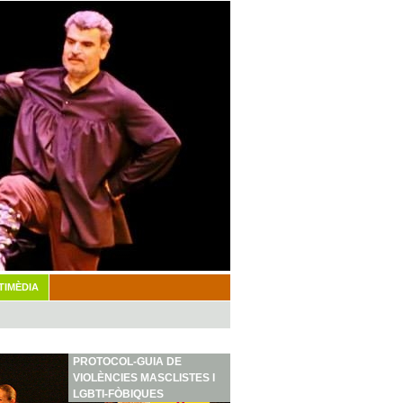
TIMÈDIA
PROTOCOL-GUIA DE
VIOLÈNCIES MASCLISTES I
LGBTI-FÒBIQUES