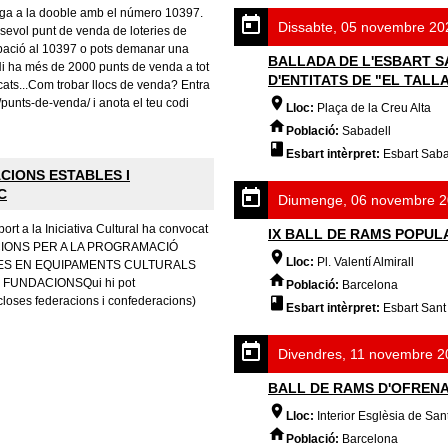
uga a la dooble amb el número 10397.
Dissabte, 05 novembre 20
evol punt de venda de loteries de
pació al 10397 o pots demanar una
BALLADA DE L'ESBART S
Hi ha més de 2000 punts de venda a tot
D'ENTITATS DE "EL TALL
ats...Com trobar llocs de venda? Entra
/punts-de-venda/ i anota el teu codi
Lloc:
Plaça de la Creu Alta
Població:
Sabadell
Esbart intèrpret:
Esbart Saba
IONS ESTABLES I
C
Diumenge, 06 novembre 2
ort a la Iniciativa Cultural ha convocat
IX BALL DE RAMS POPUL
NCIONS PER A LA PROGRAMACIÓ
Lloc:
Pl. Valentí Almirall
QUES EN EQUIPAMENTS CULTURALS
 FUNDACIONSQui hi pot
Població:
Barcelona
closes federacions i confederacions)
Esbart intèrpret:
Esbart Sant
Divendres, 11 novembre 2
BALL DE RAMS D'OFREN
Lloc:
Interior Esglèsia de Sant
Població:
Barcelona