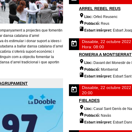
ARREL REBEL REUS
Lloc:
Orfeó Reusenc
Població:
Reus
acompanyament a projectes que fomentin
Esbart intèrpret:
Esbart Joa
lar dansa catalana d’arrel
iva és estimular i donar suport a idees i
Dissabte, 22 octubre 2022
iutadana a ballar dansa catalana d’arrel
Hora: 08:00
catòria s’oferirà suport econòmic i
ROMERIA A MONTSERRAT
inguin com a objectiu fomentar la
dansa d’arrel tradicional i que aportin
Lloc:
Davant del Monestir de 
Població:
Montserrat
Esbart intèrpret:
Esbart Sant
'AGRUPAMENT
Dissabte, 22 octubre 2022 
20:00
FIBLADES
Lloc:
Casal Sant Genís de N
Població:
Navàs
Esbart intèrpret:
Esbart Dan