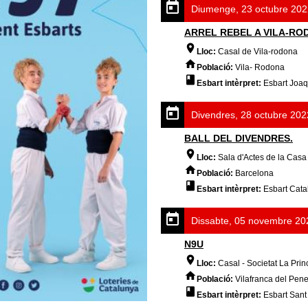
Diumenge, 23 octubre 202
ARREL REBEL A VILA-RO
Lloc:
Casal de Vila-rodona
Població:
Vila- Rodona
Esbart intèrpret:
Esbart Joa
Divendres, 28 octubre 202
BALL DEL DIVENDRES.
Lloc:
Sala d'Actes de la Casa
Població:
Barcelona
Esbart intèrpret:
Esbart Cata
Dissabte, 05 novembre 20
N9U
Lloc:
Casal - Societat La Prin
Població:
Vilafranca del Pen
Esbart intèrpret:
Esbart Sant