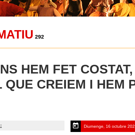
MATIU
292
ENS HEM FET COSTAT
L QUE CREIEM I HEM
:
Diumenge, 16 octubre 202