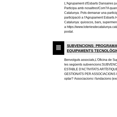
L'Agrupament d'Esbarts Dansaires j
Participa amb nosaltres!Com?A quans
Catalunya. Pots demanar una partici
participació a l'Agrupament Esbarts.
Catalunya: quioscos, bars, supermerc
a https://www.loteriesdecatalunya.cat
postal.
SUBVENCIONS: PROGRAMAC
EQUIPAMENTS TECNOLÒGI
Benvolguts associats,L'Oficina de Sup
les següents subvencions:SUBVE
ESTABLE D'ACTIVITATS ARTÍSTI
GESTIONATS PER ASSOCIACIONS I
optar? Associacions i fundacions (ex