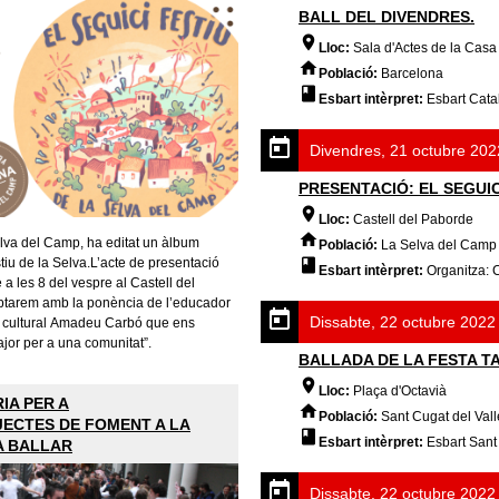
BALL DEL DIVENDRES.
Lloc:
Sala d'Actes de la Casa
Població:
Barcelona
Esbart intèrpret:
Esbart Cata
Divendres, 21 octubre 202
PRESENTACIÓ: EL SEGUIC
Lloc:
Castell del Paborde
lva del Camp, ha editat un àlbum
Població:
La Selva del Camp
estiu de la Selva.L’acte de presentació
Esbart intèrpret:
Organitza: 
a les 8 del vespre al Castell del
ptarem amb la ponència de l’educador
Dissabte, 22 octubre 2022
tor cultural Amadeu Carbó que ens
ajor per a una comunitat”.
BALLADA DE LA FESTA 
Lloc:
Plaça d'Octavià
IA PER A
Població:
Sant Cugat del Vall
ECTES DE FOMENT A LA
Esbart intèrpret:
Esbart Sant
A BALLAR
Dissabte, 22 octubre 2022