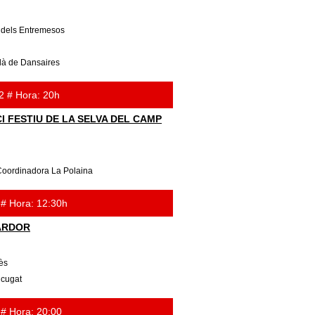
 dels Entremesos
là de Dansaires
2 # Hora: 20h
I FESTIU DE LA SELVA DEL CAMP
Coordinadora La Polaina
 # Hora: 12:30h
TARDOR
ès
 cugat
 # Hora: 20:00