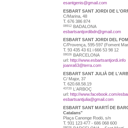
esantgenis@gmail.com
ESBART SANT JORDI DE L'O
C/Marina, 48
T.
676 386 874
08912
BADALONA
esbartsantjordibdn@gmail.com
ESBART SANT JORDI DEL FO
C/Provença, 595-597 (Foment Mar
T.
93 435 43 61 i 666 53 98 12
08026
BARCELONA
url:
http://www.esbartsantjordi.info
joanra63@terra.com
ESBART SANT JULIÀ DE L'AR
C/ Major, 37
T.
620.68.58.19
43720
L'ARBOÇ
url:
http://www.facebook.com/esbart
esbartsantjulia@gmail.com
ESBART SANT MARTÍ DE BARCELO
Catalans"
Plaça Canonge Rodó, s/n
T.
931 123 477 - 686 068 600
08026