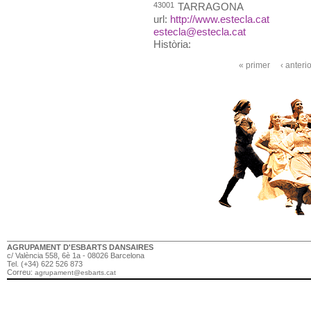
43001
TARRAGONA
url:
http://www.estecla.cat
estecla@estecla.cat
Història:
« primer
‹ anteri
Pàgines
AGRUPAMENT D'ESBARTS DANSAIRES
c/ València 558, 6è 1a - 08026 Barcelona
Tel. (+34) 622 526 873
Correu:
agrupament@esbarts.cat