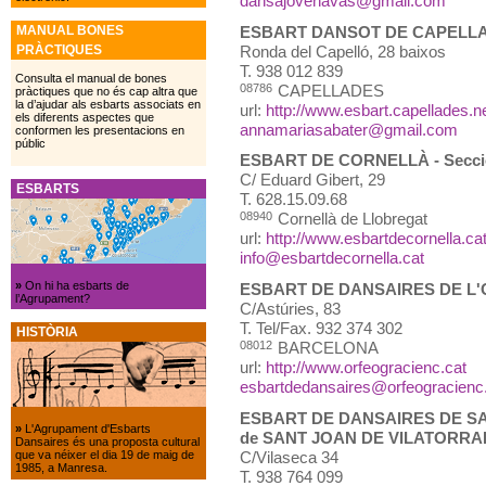
dansajovenavas@gmail.com
ESBART DANSOT DE CAPELLAD
MANUAL BONES
Ronda del Capelló, 28 baixos
PRÀCTIQUES
T.
938 012 839
Consulta el manual de bones
08786
CAPELLADES
pràctiques que no és cap altra que
la d’ajudar als esbarts associats en
url:
http://www.esbart.capellades.n
els diferents aspectes que
annamariasabater@gmail.com
conformen les presentacions en
públic
ESBART DE CORNELLÀ - Secció d
C/ Eduard Gibert, 29
ESBARTS
T.
628.15.09.68
08940
Cornellà de Llobregat
url:
http://www.esbartdecornella.ca
info@esbartdecornella.cat
»
On hi ha esbarts de
ESBART DE DANSAIRES DE L
l’Agrupament?
C/Astúries, 83
T.
Tel/Fax. 932 374 302
HISTÒRIA
08012
BARCELONA
url:
http://www.orfeogracienc.cat
esbartdedansaires@orfeogracienc
ESBART DE DANSAIRES DE SANT
»
L'Agrupament d'Esbarts
de SANT JOAN DE VILATORR
Dansaires és una proposta cultural
C/Vilaseca 34
que va néixer el dia 19 de maig de
1985, a Manresa.
T.
938 764 099