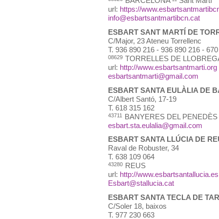
BARCELONA -- Sant Martí
url:
https://www.esbartsantmartibcn
info@esbartsantmartibcn.cat
ESBART SANT MARTÍ DE TOR
C/Major, 23 Ateneu Torrellenc
T.
936 890 216 - 936 890 216 - 670
08629
TORRELLES DE LLOBREG
url:
http://www.esbartsantmarti.org
esbartsantmarti@gmail.com
ESBART SANTA EULÀLIA DE 
C/Albert Santó, 17-19
T.
618 315 162
43711
BANYERES DEL PENEDÈS
esbart.sta.eulalia@gmail.com
ESBART SANTA LLÚCIA DE RE
Raval de Robuster, 34
T.
638 109 064
43280
REUS
url:
http://www.esbartsantallucia.es.
Esbart@stallucia.cat
ESBART SANTA TECLA DE T
C/Soler 18, baixos
T.
977 230 663