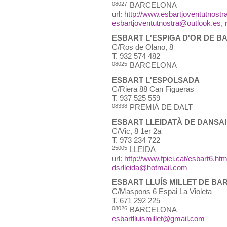
08027
BARCELONA
url:
http://www.esbartjoventutnostr
esbartjoventutnostra@outlook.es
,
ESBART L'ESPIGA D'OR DE 
C/Ros de Olano, 8
T.
932 574 482
08025
BARCELONA
ESBART L'ESPOLSADA
C/Riera 88 Can Figueras
T.
937 525 559
08338
PREMIÀ DE DALT
ESBART LLEIDATÀ DE DANSA
C/Vic, 8 1er 2a
T.
973 234 722
25005
LLEIDA
url:
http://www.fpiei.cat/esbart6.ht
dsrlleida@hotmail.com
ESBART LLUÍS MILLET DE B
C/Maspons 6 Espai La Violeta
T.
671 292 225
08026
BARCELONA
esbartlluismillet@gmail.com