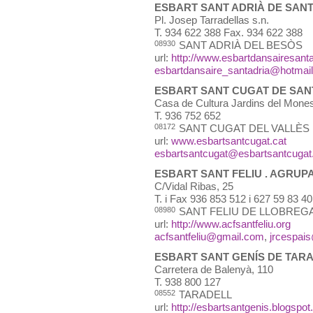
ESBART SANT ADRIÀ DE SANT
Pl. Josep Tarradellas s.n.
T.
934 622 388 Fax. 934 622 388
08930
SANT ADRIÀ DEL BESÒS
url:
http://www.esbartdansairesant
esbartdansaire_santadria@hotmai
ESBART SANT CUGAT DE SAN
Casa de Cultura Jardins del Monest
T.
936 752 652
08172
SANT CUGAT DEL VALLÈS
url:
www.esbartsantcugat.cat
esbartsantcugat@esbartsantcuga
ESBART SANT FELIU . AGRUP
C/Vidal Ribas, 25
T.
i Fax 936 853 512 i 627 59 83 40
08980
SANT FELIU DE LLOBREG
url:
http://www.acfsantfeliu.org
acfsantfeliu@gmail.com
,
jrcespai
ESBART SANT GENÍS DE TAR
Carretera de Balenyà, 110
T.
938 800 127
08552
TARADELL
url:
http://esbartsantgenis.blogspo