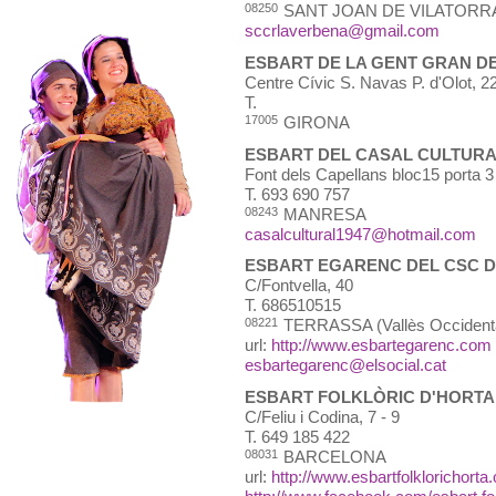
08250
SANT JOAN DE VILATORR
sccrlaverbena@gmail.com
ESBART DE LA GENT GRAN DE
Centre Cívic S. Navas P. d'Olot, 22
T.
17005
GIRONA
ESBART DEL CASAL CULTUR
Font dels Capellans bloc15 porta 3
T.
693 690 757
08243
MANRESA
casalcultural1947@hotmail.com
ESBART EGARENC DEL CSC 
C/Fontvella, 40
T.
686510515
08221
TERRASSA (Vallès Occident
url:
http://www.esbartegarenc.com
esbartegarenc@elsocial.cat
ESBART FOLKLÒRIC D'HORTA
C/Feliu i Codina, 7 - 9
T.
649 185 422
08031
BARCELONA
url:
http://www.esbartfolklorichorta.