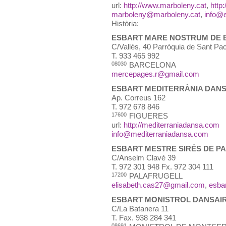
url:
http://www.marboleny.cat
,
http
marboleny@marboleny.cat
,
info@
Història:
ESBART MARE NOSTRUM DE
C/Vallès, 40 Parròquia de Sant Pac
T.
933 465 992
08030
BARCELONA
mercepages.r@gmail.com
ESBART MEDITERRÀNIA DANS
Ap. Correus 162
T.
972 678 846
17600
FIGUERES
url:
http://mediterraniadansa.com
info@mediterraniadansa.com
ESBART MESTRE SIRÉS DE P
C/Anselm Clavé 39
T.
972 301 948 Fx. 972 304 111
17200
PALAFRUGELL
elisabeth.cas27@gmail.com
,
esba
ESBART MONISTROL DANSAI
C/La Batanera 11
T.
Fax. 938 284 341
08691