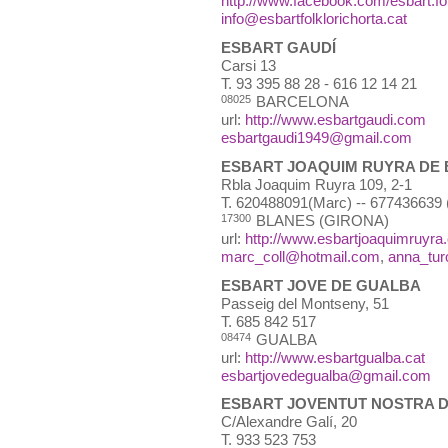
http://www.facebook.com/esbart.fol
info@esbartfolklorichorta.cat
ESBART GAUDÍ
Carsi 13
T.
93 395 88 28 - 616 12 14 21
08025
BARCELONA
url:
http://www.esbartgaudi.com
esbartgaudi1949@gmail.com
ESBART JOAQUIM RUYRA DE
Rbla Joaquim Ruyra 109, 2-1
T.
620488091(Marc) -- 677436639 
17300
BLANES (GIRONA)
url:
http://www.esbartjoaquimruyra.
marc_coll@hotmail.com
,
anna_tu
ESBART JOVE DE GUALBA
Passeig del Montseny, 51
T.
685 842 517
08474
GUALBA
url:
http://www.esbartgualba.cat
esbartjovedegualba@gmail.com
ESBART JOVENTUT NOSTRA 
C/Alexandre Galí, 20
T.
933 523 753