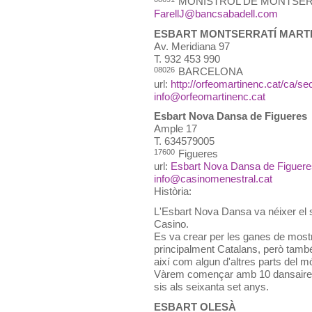
MONISTROL DE MONTSE
FarellJ@bancsabadell.com
ESBART MONTSERRATÍ MART
Av. Meridiana 97
T.
932 453 990
08026
BARCELONA
url:
http://orfeomartinenc.cat/ca/se
info@orfeomartinenc.cat
Esbart Nova Dansa de Figueres
Ample 17
T.
634579005
17600
Figueres
url:
Esbart Nova Dansa de Figuere
info@casinomenestral.cat
Història:
L'Esbart Nova Dansa va néixer el 
Casino.
Es va crear per les ganes de mostrar
principalment Catalans, però també d
així com algun d'altres parts del m
Vàrem començar amb 10 dansaires
sis als seixanta set anys.
ESBART OLESÀ