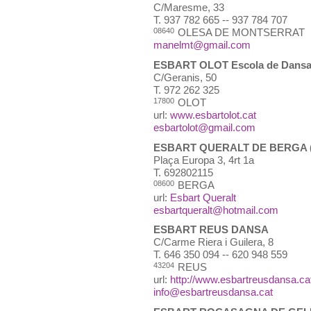
C/Maresme, 33
T.
937 782 665 -- 937 784 707
08640
OLESA DE MONTSERRAT
manelmt@gmail.com
ESBART OLOT Escola de Dansa F
C/Geranis, 50
T.
972 262 325
17800
OLOT
url:
www.esbartolot.cat
esbartolot@gmail.com
ESBART QUERALT DE BERGA (
Plaça Europa 3, 4rt 1a
T.
692802115
08600
BERGA
url:
Esbart Queralt
esbartqueralt@hotmail.com
ESBART REUS DANSA
C/Carme Riera i Guilera, 8
T.
646 350 094 -- 620 948 559
43204
REUS
url:
http://www.esbartreusdansa.ca
info@esbartreusdansa.cat