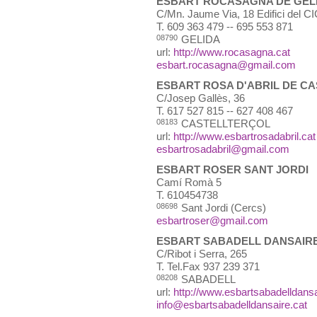
ESBART ROCASAGNA DE GEL
C/Mn. Jaume Via, 18 Edifici del C
T.
609 363 479 -- 695 553 871
08790
GELIDA
url:
http://www.rocasagna.cat
esbart.rocasagna@gmail.com
ESBART ROSA D'ABRIL DE C
C/Josep Gallès, 36
T.
617 527 815 -- 627 408 467
08183
CASTELLTERÇOL
url:
http://www.esbartrosadabril.cat
esbartrosadabril@gmail.com
ESBART ROSER SANT JORDI
Camí Romà 5
T.
610454738
08698
Sant Jordi (Cercs)
esbartroser@gmail.com
ESBART SABADELL DANSAIR
C/Ribot i Serra, 265
T.
Tel.Fax 937 239 371
08208
SABADELL
url:
http://www.esbartsabadelldansa
info@esbartsabadelldansaire.cat