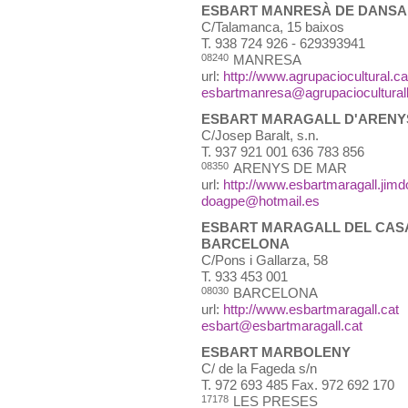
ESBART MANRESÀ DE DANSAIRES 
C/Talamanca, 15 baixos
T.
938 724 926 - 629393941
08240
MANRESA
url:
http://www.agrupaciocultural.ca
esbartmanresa@agrupaciocultural
ESBART MARAGALL D'ARENYS
C/Josep Baralt, s.n.
T.
937 921 001 636 783 856
08350
ARENYS DE MAR
url:
http://www.esbartmaragall.jim
doagpe@hotmail.es
ESBART MARAGALL DEL CASA
BARCELONA
C/Pons i Gallarza, 58
T.
933 453 001
08030
BARCELONA
url:
http://www.esbartmaragall.cat
esbart@esbartmaragall.cat
ESBART MARBOLENY
C/ de la Fageda s/n
T.
972 693 485 Fax. 972 692 170
17178
LES PRESES