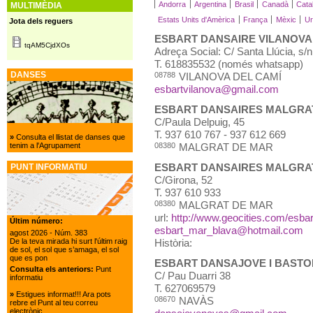
Andorra
Argentina
Brasil
Canadà
Cata
MULTIMÈDIA
Estats Units d'Amèrica
França
Mèxic
Ur
Jota dels reguers
ESBART DANSAIRE VILANOVA
tqAM5CjdXOs
Adreça Social: C/ Santa Llúcia, s/n
T.
618835532 (només whatsapp)
DANSES
08788
VILANOVA DEL CAMÍ
esbartvilanova@gmail.com
ESBART DANSAIRES MALGRA
C/Paula Delpuig, 45
T.
937 610 767 - 937 612 669
»
Consulta el llistat de danses que
tenim a l'Agrupament
08380
MALGRAT DE MAR
ESBART DANSAIRES MALGRA
PUNT INFORMATIU
C/Girona, 52
T.
937 610 933
08380
MALGRAT DE MAR
url:
http://www.geocities.com/esba
Últim número:
esbart_mar_blava@hotmail.com
agost 2026
- Núm. 383
De la teva mirada hi surt l'últim raig
Història:
de sol, el sol que s’amaga, el sol
que es pon
ESBART DANSAJOVE I BASTO
Consulta els anteriors:
Punt
C/ Pau Duarri 38
informatiu
T.
627069579
»
Estigues informat!!! Ara pots
08670
NAVÀS
rebre el Punt al teu correu
electrònic.