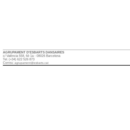
AGRUPAMENT D'ESBARTS DANSAIRES
c/ València 558, 6è 1a - 08026 Barcelona
Tel. (+34) 622 526 873
Correu:
agrupament@esbarts.cat