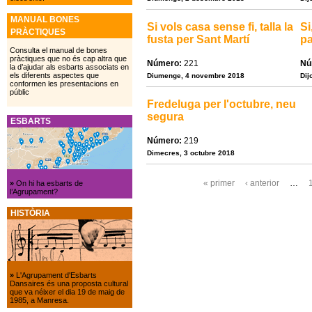
MANUAL BONES
Si vols casa sense fi, talla la
Si
PRÀCTIQUES
fusta per Sant Martí
pa
Consulta el manual de bones
pràctiques que no és cap altra que
Número:
221
Nú
la d’ajudar als esbarts associats en
els diferents aspectes que
Diumenge, 4 novembre 2018
Dij
conformen les presentacions en
públic
Fredeluga per l'octubre, neu
segura
ESBARTS
Número:
219
Dimecres, 3 octubre 2018
« primer
‹ anterior
…
»
On hi ha esbarts de
Pàgines
l’Agrupament?
HISTÒRIA
»
L'Agrupament d'Esbarts
Dansaires és una proposta cultural
que va néixer el dia 19 de maig de
1985, a Manresa.