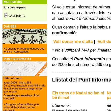
MULTIMÈDIA
Si vols estar informat de prime
Jota dels reguers
dansa catalana a través dels es
tqAM5CjdXOs
al nostre
Punt Informatiu electr
Quan demanis l'alta o la baixa
r
DANSES
confirmació:
Vull donar-me d'alta
|
Vull d
»
Consulta el llistat de danses que
* No s'utilitzarà MAI per finalita
tenim a l'Agrupament
Consulta el
Punt informatiu
en 
PUNT INFORMATIU
de 2005 fins el número 236 de
Llistat del Punt Informa
Últim número:
agost 2026
- Núm. 383
De la teva mirada hi surt l'últim raig
de sol, el sol que s’amaga, el sol
que es pon
Els trons de Nadal no fan ni
No
Consulta els anteriors:
Punt
bé ni mal
pa
informatiu
»
Estigues informat!!! Ara pots
Número:
223
Nú
rebre el Punt al teu correu
electrònic.
Diumenge, 2 desembre 2018
Dij