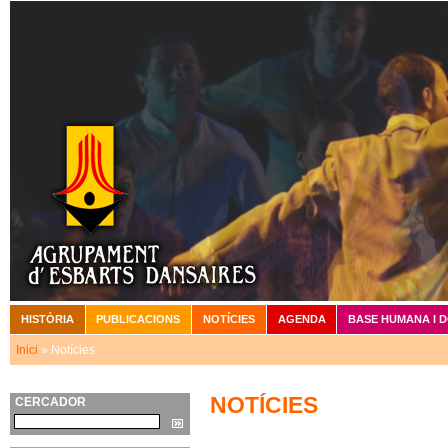
Vé
HISTÒRIA
PUBLICACIONS
NOTÍCIES
AGENDA
BASE HUMANA I 
Menú principal
Inici
» Notícies
Esteu aquí
NOTÍCIES
CERCADOR
Cerca