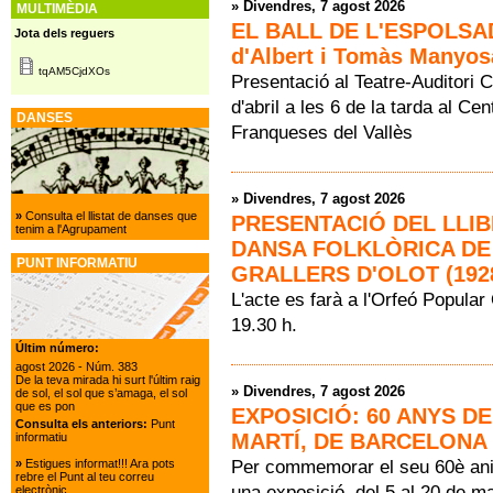
»
Divendres, 7 agost 2026
MULTIMÈDIA
EL BALL DE L'ESPOLSA
Jota dels reguers
d'Albert i Tomàs Manyosa
tqAM5CjdXOs
Presentació al Teatre-Auditori C
d'abril a les 6 de la tarda al Ce
DANSES
Franqueses del Vallès
»
Divendres, 7 agost 2026
»
Consulta el llistat de danses que
PRESENTACIÓ DEL LLIB
tenim a l'Agrupament
DANSA FOLKLÒRICA DE
PUNT INFORMATIU
GRALLERS D'OLOT (1928
L'acte es farà a l'Orfeó Popular 
19.30 h.
Últim número:
agost 2026
- Núm. 383
De la teva mirada hi surt l'últim raig
»
Divendres, 7 agost 2026
de sol, el sol que s’amaga, el sol
que es pon
EXPOSICIÓ: 60 ANYS D
Consulta els anteriors:
Punt
MARTÍ, DE BARCELONA
informatiu
Per commemorar el seu 60è anive
»
Estigues informat!!! Ara pots
rebre el Punt al teu correu
una exposició, del 5 al 20 de ma
electrònic.