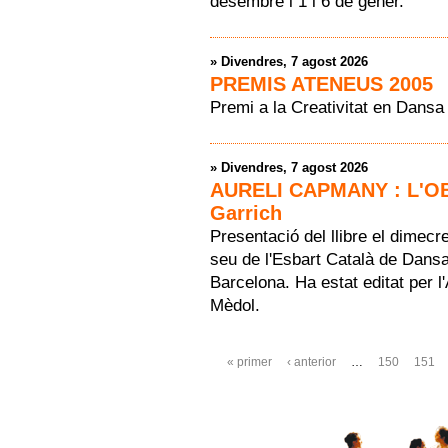
desembre i 1 i 6 de gener.
»
Divendres, 7 agost 2026
PREMIS ATENEUS 2005
Premi a la Creativitat en Dansa
»
Divendres, 7 agost 2026
AURELI CAPMANY : L'OB
Garrich
Presentació del llibre el dimecr
seu de l'Esbart Català de Dansa
Barcelona. Ha estat editat per 
Mèdol.
Pàgines
« primer
‹ anterior
…
150
151