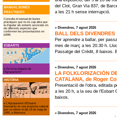
del Clot, Gran Via 837, de Barc
MANUAL BONES
a les 21 h sense interrupció.
PRÀCTIQUES
Consulta el manual de bones
pràctiques que no és cap altra que
la d’ajudar als esbarts associats en
»
Divendres, 7 agost 2026
els diferents aspectes que
conformen les presentacions en
BALL DELS DIVENDRES
públic
Per aprendre a ballar, per passa
mes de març a les 20.30 h. Lloc
ESBARTS
Passatge del Crèdit, 8 baixos. 
»
Divendres, 7 agost 2026
»
On hi ha esbarts de
LA FOLKLORIZACIÓN D
l’Agrupament?
CATALANA, de Roger Co
HISTÒRIA
Presentació de l'obra, editada
a les 20 h, a la seu de l'Esbart
baixos.
»
L'Agrupament d'Esbarts
Dansaires és una proposta cultural
que va néixer el dia 19 de maig de
»
Divendres, 7 agost 2026
1985, a Manresa.