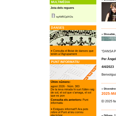
MULTIMÈDIA
Jota dels reguers
tqAM5CjdXOs
DANSES
»
Dissabte,
»
Consulta el llistat de danses que
“DANSA P
tenim a l'Agrupament
Per Àngel
PUNT INFORMATIU
4/4/2023
Benvolgud
Últim número:
agost 2026
- Núm. 383
»
Divendres
De la teva mirada hi surt l'últim raig
de sol, el sol que s’amaga, el sol
2025-Mil
que es pon
Consulta els anteriors:
Punt
El 2025 fa
informatiu
»
Estigues informat!!! Ara pots
rebre el Punt al teu correu
electrònic.
»
Dilluns, 