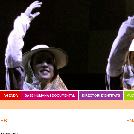
Vés al contingut
AGENDA
BASE HUMANA I DOCUMENTAL
DIRECTORI D'ENTITATS
MUL
IES
+ Af
 29 abril 2023