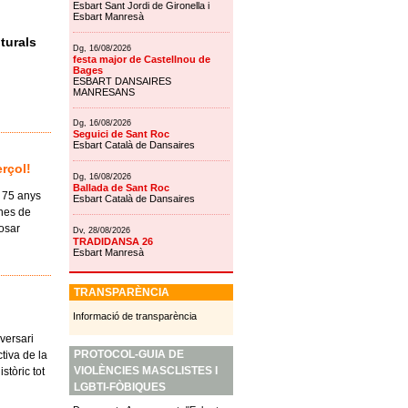
Esbart Sant Jordi de Gironella i
Esbart Manresà
turals
Dg, 16/08/2026
festa major de Castellnou de
Bages
ESBART DANSAIRES
MANRESANS
Dg, 16/08/2026
Seguici de Sant Roc
Esbart Català de Dansaires
erçol!
Dg, 16/08/2026
Ballada de Sant Roc
s 75 anys
Esbart Català de Dansaires
nes de
posar
Dv, 28/08/2026
TRADIDANSA 26
Esbart Manresà
TRANSPARÈNCIA
Informació de transparència
versari
PROTOCOL-GUIA DE
ctiva de la
VIOLÈNCIES MASCLISTES I
stòric tot
LGBTI-FÒBIQUES