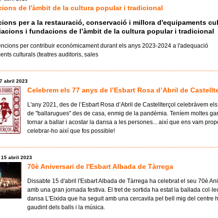
ons de l'àmbit de la cultura popular i tradicional
ons per a la restauració, conservació i millora d'equipaments cul
acions i fundacions de l’àmbit de la cultura popular i tradicional
ncions per contribuir econòmicament durant els anys 2023-2024 a l'adequació
nts culturals (teatres auditoris, sales
17 abril 2023
Celebrem els 77 anys de l’Esbart Rosa d’Abril de Castellt
L'any 2021, des de l’Esbart Rosa d’Abril de Castellterçol celebràvem el
de "ballarugues" des de casa, enmig de la pandèmia. Teníem moltes ga
tornar a ballar i acostar la dansa a les persones... així que ens vam pro
celebrar-ho així que fos possible!
 15 abril 2023
70è Aniversari de l'Esbart Albada de Tàrrega
Dissabte 15 d'abril l'Esbart Albada de Tàrrega ha celebrat el seu 70è Ani
amb una gran jornada festiva. El tret de sortida ha estat la ballada col·le
dansa L'Eixida que ha seguit amb una cercavila pel bell mig del centre hi
gaudint dels balls i la música.