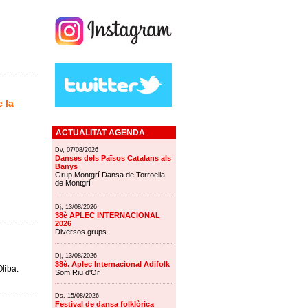
 la
ACTUALITAT AGENDA
Dv, 07/08/2026
Danses dels Països Catalans als
Banys
Grup Montgrí Dansa de Torroella
de Montgrí
Dj, 13/08/2026
38è APLEC INTERNACIONAL
2026
Diversos grups
Dj, 13/08/2026
38è. Aplec Internacional Adifolk
Oliba.
Som Riu d'Or
Ds, 15/08/2026
Festival de dansa folklòrica