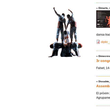
»
Dimarts, 
dansa trad
diptic
»
Dimecres
3r congr
Falset, 14
»
Dissabte
Assembl
El pròxim 
Agrupament