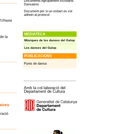
Documents Agrupament d'Esbarts
Dansaires
Document per si un esbart es vol
adheiri al protocol
VI Premi
MEDIATECA
de la
Músiques de les danses del Galop
Les danses del Galop
PUBLICACIONS
Punts de dansa
Amb la col·laboració del
Departament de Cultura
aires
eració