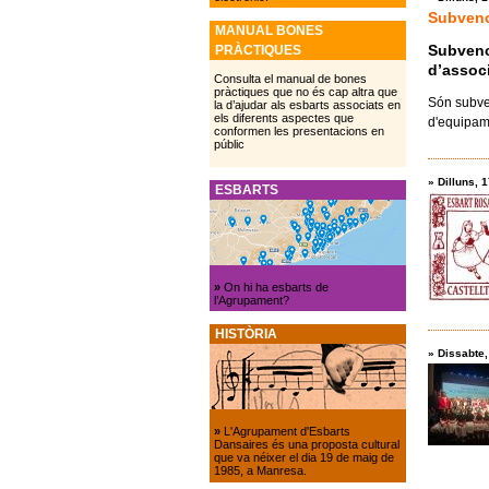
Subvenci
MANUAL BONES
Subvenci
PRÀCTIQUES
d’associ
Consulta el manual de bones
pràctiques que no és cap altra que
Són subve
la d’ajudar als esbarts associats en
els diferents aspectes que
d'equipame
conformen les presentacions en
públic
»
Dilluns, 
ESBARTS
»
On hi ha esbarts de
l’Agrupament?
HISTÒRIA
»
Dissabte,
»
L'Agrupament d'Esbarts
Dansaires és una proposta cultural
que va néixer el dia 19 de maig de
1985, a Manresa.