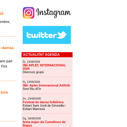
ió
vembre,
la dansa
ACTUALITAT AGENDA
rmem part
Dj, 13/08/2026
38è APLEC INTERNACIONAL
 Fira
2026
Diversos grups
Dj, 13/08/2026
38è. Aplec Internacional Adifolk
Som Riu d'Or
luís
Ds, 15/08/2026
Festival de dansa folklòrica
Esbart Sant Jordi de Gironella i
Esbart Manresà
Dg, 16/08/2026
festa major de Castellnou de
Bages