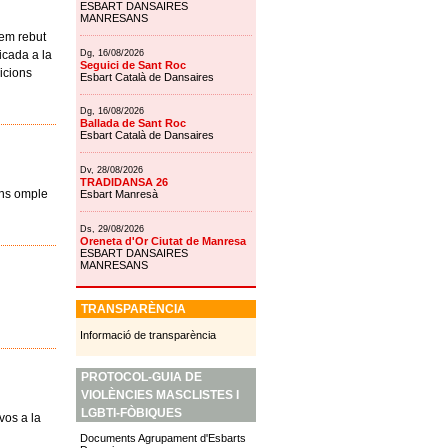
ESBART DANSAIRES
MANRESANS
hem rebut
icada a la
Dg, 16/08/2026
Seguici de Sant Roc
dicions
Esbart Català de Dansaires
Dg, 16/08/2026
Ballada de Sant Roc
Esbart Català de Dansaires
Dv, 28/08/2026
TRADIDANSA 26
ens omple
Esbart Manresà
Ds, 29/08/2026
Oreneta d'Or Ciutat de Manresa
ESBART DANSAIRES
MANRESANS
TRANSPARÈNCIA
Informació de transparència
PROTOCOL-GUIA DE
VIOLÈNCIES MASCLISTES I
LGBTI-FÒBIQUES
vos a la
Documents Agrupament d'Esbarts