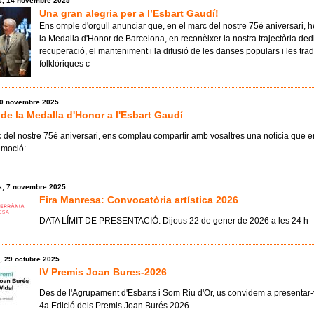
s, 14 novembre 2025
Una gran alegria per a l’Esbart Gaudí!
Ens omple d'orgull anunciar que, en el marc del nostre 75è aniversari, 
la Medalla d'Honor de Barcelona, ​​en reconèixer la nostra trajectòria ded
recuperació, el manteniment i la difusió de les danses populars i les tra
folklòriques c
 10 novembre 2025
de la Medalla d'Honor a l'Esbart Gaudí
 del nostre 75è aniversari, ens complau compartir amb vosaltres una notícia que 
 emoció:
s, 7 novembre 2025
Fira Manresa: Convocatòria artística 2026
DATA LÍMIT DE PRESENTACIÓ: Dijous 22 de gener de 2026 a les 24 h
, 29 octubre 2025
IV Premis Joan Bures-2026
Des de l'Agrupament d'Esbarts i Som Riu d'Or, us convidem a presentar-
4a Edició dels Premis Joan Burés 2026