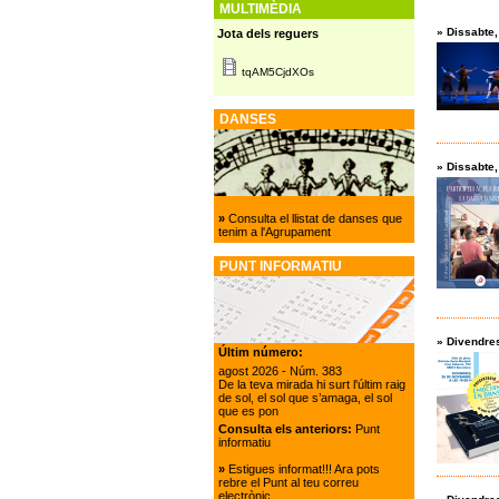
MULTIMÈDIA
»
Dissabte
Jota dels reguers
tqAM5CjdXOs
DANSES
»
Dissabte
»
Consulta el llistat de danses que
tenim a l'Agrupament
PUNT INFORMATIU
»
Divendre
Últim número:
agost 2026
- Núm. 383
De la teva mirada hi surt l'últim raig
de sol, el sol que s’amaga, el sol
que es pon
Consulta els anteriors:
Punt
informatiu
»
Estigues informat!!! Ara pots
rebre el Punt al teu correu
electrònic.