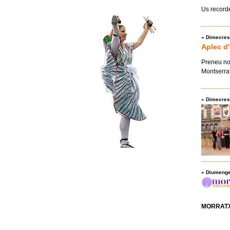
Us record
»
Dimecres
Aplec d
Preneu no
Montserra
»
Dimecres
»
Diumenge
MORRATX