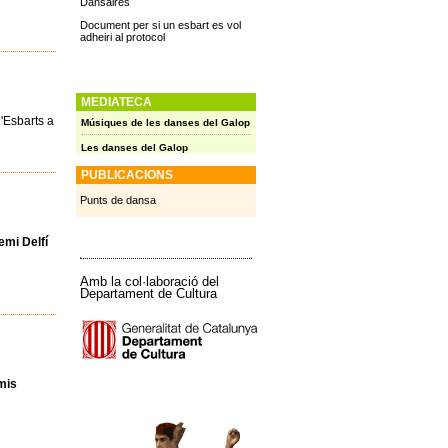
Dansaires
Document per si un esbart es vol
adheiri al protocol
MEDIATECA
'Esbarts a
Músiques de les danses del Galop
Les danses del Galop
PUBLICACIONS
Punts de dansa
emi Delfí
Amb la col·laboració del
Departament de Cultura
emis