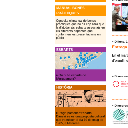
»
Divendre
MANUAL BONES
PRÀCTIQUES
Consulta el manual de bones
pràctiques que no és cap altra que
la d’ajudar als esbarts associats en
els diferents aspectes que
conformen les presentacions en
públic
»
Dilluns,
Entrega 
ESBARTS
En el marc
d’orgull i
»
On hi ha esbarts de
»
Divendre
l’Agrupament?
HISTÒRIA
»
Dimecres
»
L'Agrupament d'Esbarts
Dansaires és una proposta cultural
que va néixer el dia 19 de maig de
1985, a Manresa.