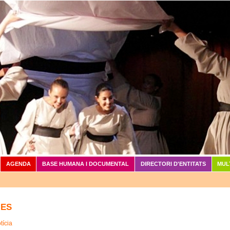
Vés al contingut
AGENDA
BASE HUMANA I DOCUMENTAL
DIRECTORI D'ENTITATS
MUL
IES
tícia