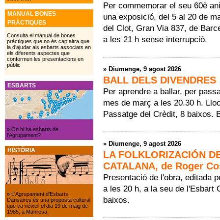
Per commemorar el seu 60è anive
MANUAL BONES
una exposició, del 5 al 20 de ma
PRÀCTIQUES
del Clot, Gran Via 837, de Barc
Consulta el manual de bones
a les 21 h sense interrupció.
pràctiques que no és cap altra que
la d’ajudar als esbarts associats en
els diferents aspectes que
conformen les presentacions en
públic
»
Diumenge, 9 agost 2026
BALL DELS DIVENDRES
ESBARTS
Per aprendre a ballar, per passa
mes de març a les 20.30 h. Lloc
Passatge del Crèdit, 8 baixos. 
»
On hi ha esbarts de
l’Agrupament?
»
Diumenge, 9 agost 2026
HISTÒRIA
LA FOLKLORIZACIÓN D
CATALANA, de Roger Co
Presentació de l'obra, editada
a les 20 h, a la seu de l'Esbart
»
L'Agrupament d'Esbarts
baixos.
Dansaires és una proposta cultural
que va néixer el dia 19 de maig de
1985, a Manresa.