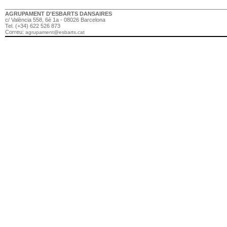
AGRUPAMENT D'ESBARTS DANSAIRES
c/ València 558, 6è 1a - 08026 Barcelona
Tel. (+34) 622 526 873
Correu:
agrupament@esbarts.cat