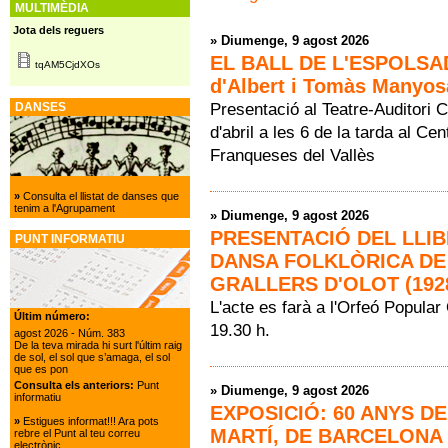
MULTIMÈDIA
Jota dels reguers
»
Diumenge, 9 agost 2026
EL BALL DE L'ESPOLSA
tqAM5CjdXOs
d'Albert i Tomàs Manyosa
Presentació al Teatre-Auditori C
DANSES
d'abril a les 6 de la tarda al Ce
Franqueses del Vallès
»
Consulta el llistat de danses que
tenim a l'Agrupament
»
Diumenge, 9 agost 2026
PRESENTACIÓ DEL LLIB
PUNT INFORMATIU
DANSA FOLKLÒRICA DE
GRALLERS D'OLOT (1928
L'acte es farà a l'Orfeó Popular 
Últim número:
19.30 h.
agost 2026
- Núm. 383
De la teva mirada hi surt l'últim raig
de sol, el sol que s’amaga, el sol
que es pon
Consulta els anteriors:
Punt
»
Diumenge, 9 agost 2026
informatiu
EXPOSICIÓ: 60 ANYS D
»
Estigues informat!!! Ara pots
MARTÍ, DE BARCELONA
rebre el Punt al teu correu
electrònic.