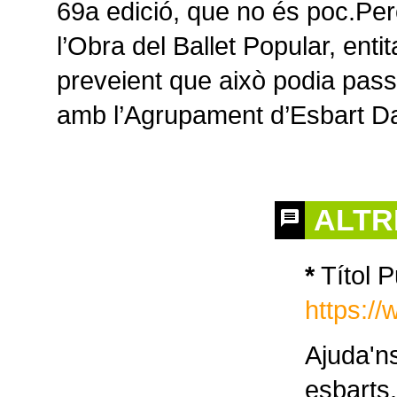
69a edició, que no és poc.Per
l’Obra del Ballet Popular, ent
preveient que això podia pass
amb l’Agrupament d’Esbart Da
ALTR
*
Títol P
https:
Ajuda'ns
esbarts.