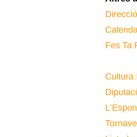
Direcci
Calenda
Fes Ta 
Cultura
Diputac
L'Espon
Tornav