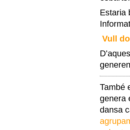
Estaria 
Informat
Vull d
D'aques
generen
També en
genera e
dansa ca
agrupam