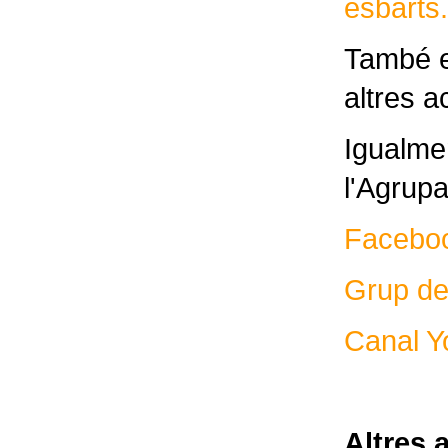
esbarts.
També e
altres a
Igualme
l'Agrup
Facebo
Grup de
Canal Y
Altres 