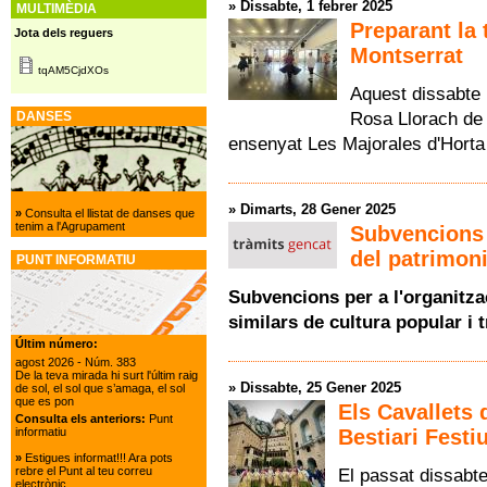
»
Dissabte, 1 febrer 2025
MULTIMÈDIA
Preparant la 
Jota dels reguers
Montserrat
tqAM5CjdXOs
Aquest dissabte 
Rosa Llorach de 
DANSES
ensenyat Les Majorales d'Hort
»
Dimarts, 28 Gener 2025
»
Consulta el llistat de danses que
tenim a l'Agrupament
Subvencions d
del patrimoni
PUNT INFORMATIU
Subvencions per a l'organitzac
similars de cultura popular i t
Últim número:
agost 2026
- Núm. 383
De la teva mirada hi surt l'últim raig
»
Dissabte, 25 Gener 2025
de sol, el sol que s’amaga, el sol
que es pon
Els Cavallets 
Consulta els anteriors:
Punt
Bestiari Festi
informatiu
»
Estigues informat!!! Ara pots
rebre el Punt al teu correu
El passat dissabte
electrònic.