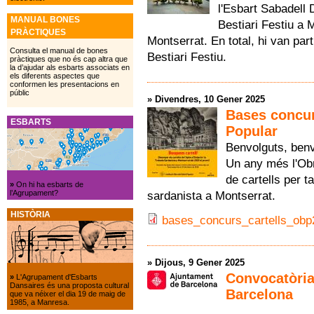
l'Esbart Sabadell 
MANUAL BONES
Bestiari Festiu a 
PRÀCTIQUES
Montserrat. En total, hi van pa
Consulta el manual de bones
Bestiari Festiu.
pràctiques que no és cap altra que
la d’ajudar als esbarts associats en
els diferents aspectes que
conformen les presentacions en
públic
»
Divendres, 10 Gener 2025
Bases concurs
ESBARTS
Popular
Benvolguts, ben
Un any més l'Ob
de cartells per ta
»
On hi ha esbarts de
l’Agrupament?
sardanista a Montserrat.
HISTÒRIA
bases_concurs_cartells_obp
»
Dijous, 9 Gener 2025
Convocatòria
»
L'Agrupament d'Esbarts
Dansaires és una proposta cultural
Barcelona
que va néixer el dia 19 de maig de
1985, a Manresa.