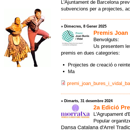
L'Ajuntament de Barcelona prev
subvencions per a projectes, acti
»
Dimecres, 8 Gener 2025
Premis Joan B
Benvolguts:
Us presentem les
premis en dues categories:
Projectes de creació o reint
Ma
premi_joan_bures_i_vidal_b
»
Dimarts, 31 desembre 2024
2a Edició Pr
L'Agrupament d'E
Popular organit
Dansa Catalana d'Arrel Tradi