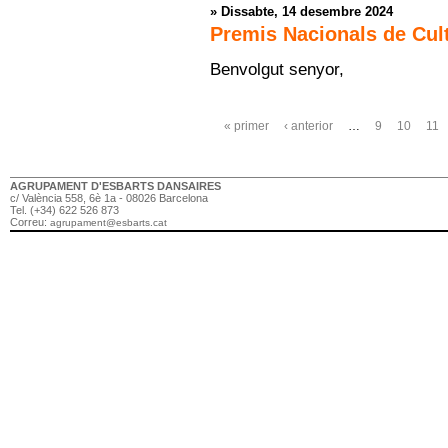
»
Dissabte, 14 desembre 2024
Premis Nacionals de Cul
Benvolgut senyor,
Pàgines
« primer
‹ anterior
…
9
10
11
AGRUPAMENT D'ESBARTS DANSAIRES
c/ València 558, 6è 1a - 08026 Barcelona
Tel. (+34) 622 526 873
Correu:
agrupament@esbarts.cat