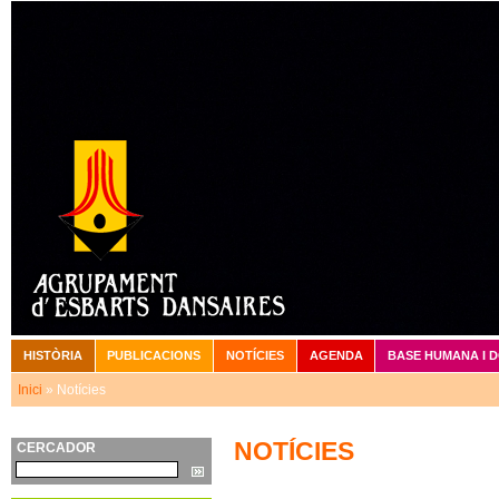
Vé
HISTÒRIA
PUBLICACIONS
NOTÍCIES
AGENDA
BASE HUMANA I 
Menú principal
Inici
» Notícies
Esteu aquí
NOTÍCIES
CERCADOR
Cerca