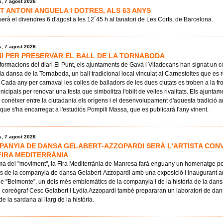
, 7 agost 2026
T ANTONI ANGUELA I DOTRES, ALS 63 ANYS
serà el divendres 6 d'agost a les 12´45 h al tanatori de Les Corts, de Barcelona.
, 7 agost 2026
I PER PRESERVAR EL BALL DE LA TORNABODA
formacions del diari El Punt, els ajuntaments de Gavà i Viladecans han signat un 
la dansa de la Tornaboda, un ball tradicional local vinculat al Carnestoltes que es 
 Cada any per carnaval les colles de balladors de les dues ciutats es troben a la fr
icipals per renovar una festa que simbolitza l'oblit de velles rivalitats. Els ajuntam
conèixer entre la ciutadania els orígens i el desenvolupament d'aquesta tradició a
e que s'ha encarregat a l'estudiós Pompili Massa, que es publicarà l'any vinent.
, 7 agost 2026
PANYIA DE DANSA GELABERT-AZZOPARDI SERÀ L'ARTISTA CONV
 FIRA MEDITERRÀNIA
ma del "moviment", la Fira Mediterrània de Manresa farà enguany un homenatge pe
ys de la companyia de dansa Gelabert-Azzopardi amb una exposició i inaugurant 
le "Belmonte", un dels més emblemàtics de la companyia i de la història de la dans
l coreògraf Cesc Gelabert i Lydia Azzopardi també prepararan un laboratori de da
de la sardana al llarg de la història.