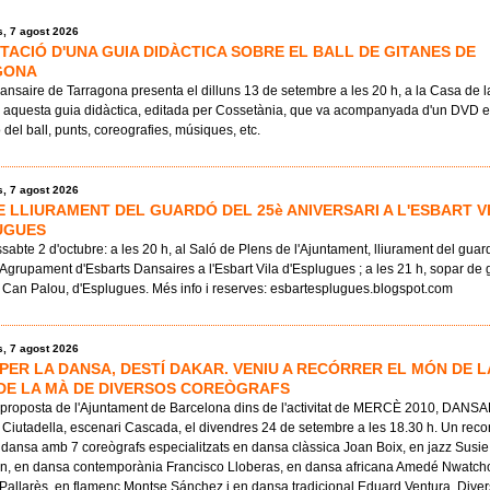
, 7 agost 2026
TACIÓ D'UNA GUIA DIDÀCTICA SOBRE EL BALL DE GITANES DE
GONA
ansaire de Tarragona presenta el dilluns 13 de setembre a les 20 h, a la Casa de l
 aquesta guia didàctica, editada per Cossetània, que va acompanyada d'un DVD ex
del ball, punts, coreografies, músiques, etc.
, 7 agost 2026
E LLIURAMENT DEL GUARDÓ DEL 25è ANIVERSARI A L'ESBART V
UGUES
ssabte 2 d'octubre: a les 20 h, al Saló de Plens de l'Ajuntament, lliurament del gua
Agrupament d'Esbarts Dansaires a l'Esbart Vila d'Esplugues ; a les 21 h, sopar de 
 Can Palou, d'Esplugues. Més info i reserves: esbartesplugues.blogspot.com
, 7 agost 2026
 PER LA DANSA, DESTÍ DAKAR. VENIU A RECÓRRER EL MÓN DE L
DE LA MÀ DE DIVERSOS COREÒGRAFS
proposta de l'Ajuntament de Barcelona dins de l'activitat de MERCÈ 2010, DANS
 Ciutadella, escenari Cascada, el divendres 24 de setembre a les 18.30 h. Un reco
dansa amb 7 coreògrafs especialitzats en dansa clàssica Joan Boix, en jazz Susie
n, en dansa contemporània Francisco Lloberas, en dansa africana Amedé Nwatcho
Pallarès, en flamenc Montse Sánchez i en dansa tradicional Eduard Ventura. Divers