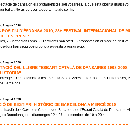
ectacle de dansa on els protagonistes sou vosaltres, ja que està obert a qualsevol
gui ballar. No us perdeu la oportunitat de ser-hi.
, 7 agost 2026
POSITIU D'ÉSDANSA 2010, 28è FESTIVAL INTERNACIONAL DE MÚ
DE LES PRESES
ies, 23 formacions amb 500 actuants han ofert 18 propostes en el marc del festiva
ctadors han seguit de prop tota aquesta programació.
, 7 agost 2026
TACIÓ DEL LLIBRE "ESBART CATALÀ DE DANSAIRES 1908-2008.
'HISTÒRIA"
iumenge 19 de setembre a les 18 h a la Sala d'Actes de la Casa dels Entremesos, 
 de Barcelona.
, 7 agost 2026
CIÓ DE BESTIARI HISTÒRIC DE BARCELONA A MERCÈ 2010
ticipació dels Cavallets Cotoners de Barcelona de l'Esbart Català de Dansaires. A
a, de Barcelona, dels diumenges 12 a 26 de setembre, de 10 a 20 h.