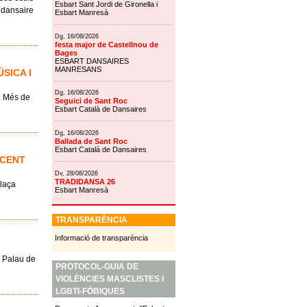
Esbart Sant Jordi de Gironella i
 dansaire
Esbart Manresà
Dg, 16/08/2026
festa major de Castellnou de
Bages
ESBART DANSAIRES
MANRESANS
SICA I
Dg, 16/08/2026
l. Més de
Seguici de Sant Roc
Esbart Català de Dansaires
Dg, 16/08/2026
Ballada de Sant Roc
Esbart Català de Dansaires
 CENT
Dv, 28/08/2026
TRADIDANSA 26
Plaça
Esbart Manresà
TRANSPARÈNCIA
Informació de transparència
l Palau de
PROTOCOL-GUIA DE
VIOLÈNCIES MASCLISTES I
LGBTI-FÒBIQUES