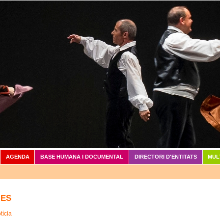
Vés al contingut
AGENDA
BASE HUMANA I DOCUMENTAL
DIRECTORI D'ENTITATS
MUL
IES
tícia