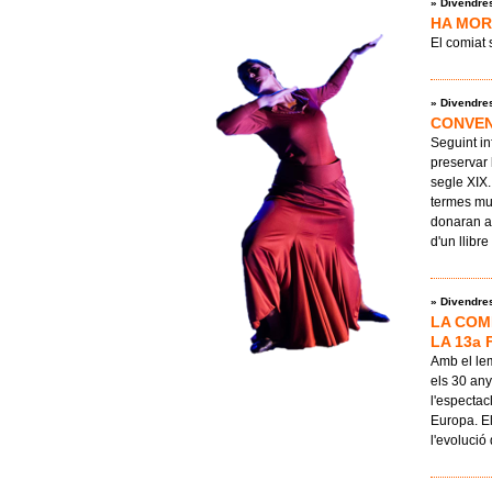
»
Divendres
HA MOR
El comiat 
»
Divendres
CONVEN
Seguint in
preservar 
segle XIX.
termes mun
donaran a 
d'un llibr
»
Divendres
LA COM
LA 13a
Amb el le
els 30 an
l'espectac
Europa. E
l'evolució 