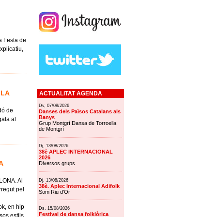
a Festa de
plicatiu,
ILA
ACTUALITAT AGENDA
Dv, 07/08/2026
rdó de
Danses dels Països Catalans als
Banys
gala al
Grup Montgrí Dansa de Torroella
de Montgrí
Dj, 13/08/2026
38è APLEC INTERNACIONAL
2026
A
Diversos grups
ALONA. Al
Dj, 13/08/2026
38è. Aplec Internacional Adifolk
rregut pel
Som Riu d'Or
k, en hip
Ds, 15/08/2026
Festival de dansa folklòrica
os estils