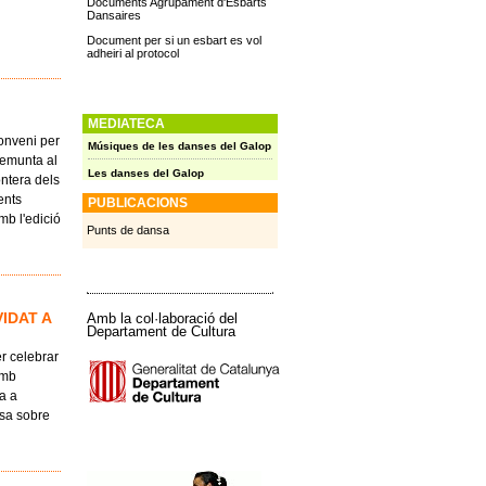
Documents Agrupament d'Esbarts
Dansaires
Document per si un esbart es vol
adheiri al protocol
MEDIATECA
conveni per
Músiques de les danses del Galop
remunta al
Les danses del Galop
ontera dels
ents
PUBLICACIONS
mb l'edició
Punts de dansa
IDAT A
Amb la col·laboració del
Departament de Cultura
r celebrar
amb
a a
nsa sobre