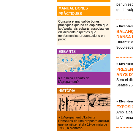
per un esp
MANUAL BONES
que hi vul
PRÀCTIQUES
Consulta el manual de bones
pràctiques que no és cap altra que
»
Divendres
la d’ajudar als esbarts associats en
BALANÇ 
els diferents aspectes que
conformen les presentacions en
DANSA 
públic
Durant 6 d
9000 espe
ESBARTS
»
Divendres
PRESEN
ANYS D
»
On hi ha esbarts de
Serà el d
l’Agrupament?
Beates 2,
HISTÒRIA
»
Divendres
EXPOSI
Amb la par
la Virrein
»
L'Agrupament d'Esbarts
Dansaires és una proposta cultural
que va néixer el dia 19 de maig de
1985, a Manresa.