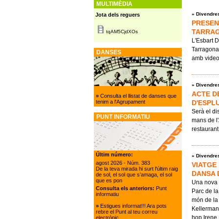
MULTIMÈDIA
»
Divendres
Jota dels reguers
PRESEN
TARRA
tqAM5CjdXOs
L'Esbart D
Tarragona
DANSES
amb video 
»
Divendres
ACTE D
»
Consulta el llistat de danses que
D'ESPL
tenim a l'Agrupament
Serà el di
PUNT INFORMATIU
mans de l'
restaurant
Últim número:
»
Divendres
agost 2026
- Núm. 383
VIATGE
De la teva mirada hi surt l'últim raig
DANSA 
de sol, el sol que s’amaga, el sol
que es pon
Una nova 
Consulta els anteriors:
Punt
Parc de la
informatiu
món de la 
»
Estigues informat!!! Ara pots
Kellerman
rebre el Punt al teu correu
hop Irene 
electrònic.