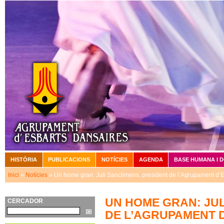
Vé
HISTÒRIA
PUBLICACIONS
NOTÍCIES
AGENDA
BASE HUMANA I 
Menú principal
Inici
»
Notícies
» Un home gran: Juli Sanclimens, president de l’Agrupament d’
Esteu aquí
UN HOME GRAN: JUL
CERCADOR
Cerca
DE L’AGRUPAMENT 