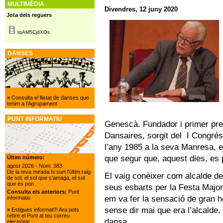
MULTIMÈDIA
Divendres, 12 juny 2020
Jota dels reguers
tqAM5CjdXOs
DANSES
»
Consulta el llistat de danses que
tenim a l'Agrupament
PUNT INFORMATIU
Genescà. Fundador i primer pre
Dansaires, sorgit del I Congrés 
l’any 1985 a la seva Manresa, en
que segur que, aquest dies, es 
Últim número:
agost 2026
- Núm. 383
De la teva mirada hi surt l'últim raig
El vaig conèixer com alcalde de
de sol, el sol que s’amaga, el sol
que es pon
seus esbarts per la Festa Major
Consulta els anteriors:
Punt
em va fer la sensació de gran 
informatiu
sense dir mai que era l’alcalde
»
Estigues informat!!! Ara pots
rebre el Punt al teu correu
dansa.
electrònic.