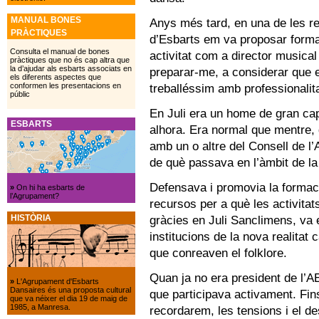
MANUAL BONES
Anys més tard, en una de les r
PRÀCTIQUES
d’Esbarts em va proposar forma
Consulta el manual de bones
activitat com a director musica
pràctiques que no és cap altra que
la d’ajudar als esbarts associats en
preparar-me, a considerar que e
els diferents aspectes que
conformen les presentacions en
treballéssim amb professionalita
públic
En Juli era un home de gran cap
ESBARTS
alhora. Era normal que mentre, 
amb un o altre del Consell de l’A
de què passava en l’àmbit de la
Defensava i promovia la formaci
»
On hi ha esbarts de
l’Agrupament?
recursos per a què les activita
HISTÒRIA
gràcies en Juli Sanclimens, va 
institucions de la nova realitat
que conreaven el folklore.
Quan ja no era president de l’A
»
L'Agrupament d'Esbarts
Dansaires és una proposta cultural
que participava activament. Fins
que va néixer el dia 19 de maig de
1985, a Manresa.
recordarem, les tensions i el des