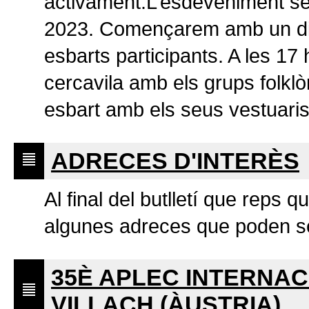
activament.L’esdeveniment ser
2023. Començarem amb un di
esbarts participants. A les 17 
cercavila amb els grups folklòr
esbart amb els seus vestuaris
ADRECES D'INTERÈS
Al final del butlletí que reps 
algunes adreces que poden ser
35È APLEC INTERNACI
VILLACH (ÀUSTRIA)