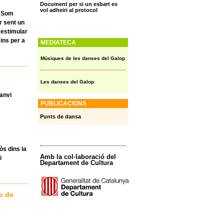
Document per si un esbart es
vol adheiri al protocol
m Som
r sent un
s estimular
mins per a
MEDIATECA
Músiques de les danses del Galop
Les danses del Galop
canvi
PUBLICACIONS
Punts de dansa
òs dins la
Amb la col·laboració del
i
Departament de Cultura
c de