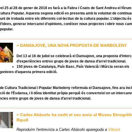
el 25 al 28 de gener de 2018 es farà a la Fabra i Coats de Sant Andreu el fòru
ultura Popular. Aquesta segona edició es presenta amb la voluntat de continua
unt de trobada entre els diferents col·lectius de la cultura popular. L’objectiu é
 d’idees, generar intercanvi d’opinions, conèixer nous projectes i obrir nous ca
 popular.
» DANSAJOVE, UNA NOVA PROPOSTA DE MARBOLENY
Del 13 al 16 de juliol se celebrarà el Dansajove, una proposta d’inter
d’experiències entres grups de joves de dansa d’arrel tradicional.
150 joves de Catalunya, País Basc, País Valencià i Múrcia seran els
gonistes d’aquesta primera edició.
de Cultura Tradicional i Popular Marboleny reformula el Dansajove, fins ara incl
ó de l’Ésdansa, i li dóna identitat pròpia perquè és converteixi en un intercanv
ncies entre grups de joves de dansa d’arrel tradicional.
» Carles Abàsolo ha cedit el seu arxiu al Museu Etnogràfi
Ripoll
Reproduïm l'entrevista a Carles Abàsolo apareguda a
Vibrant