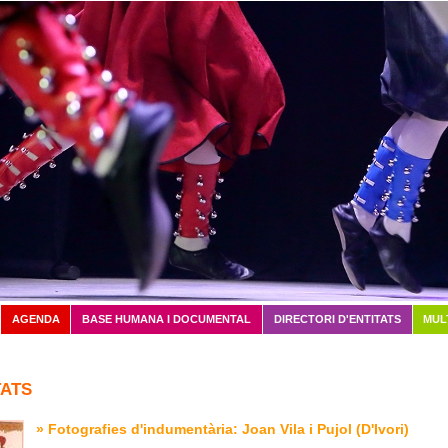
Vés al contingut
AGENDA
BASE HUMANA I DOCUMENTAL
DIRECTORI D'ENTITATS
MUL
ATS
» Fotografies d'indumentària: Joan Vila i Pujol (D'Ivori)