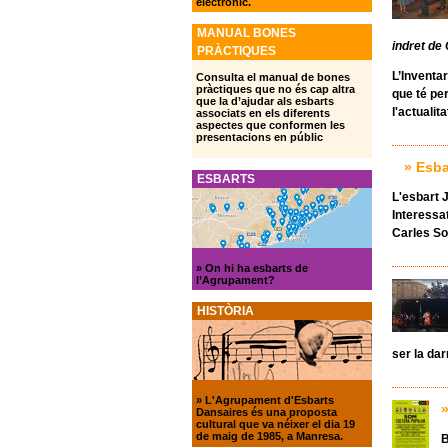
electrònic.
MANUAL BONES
indret de
PRÀCTIQUES
L’Inventa
Consulta el manual de bones
pràctiques que no és cap altra
que té per
que la d’ajudar als esbarts
l'actualit
associats en els diferents
aspectes que conformen les
presentacions en públic
» Esba
ESBARTS
L'esbart 
Interessa
Carles So
»
On hi ha esbarts de
l’Agrupament?
HISTÒRIA
ser la dar
»
L'Agrupament d'Esbarts
Dansaires és una proposta
cultural que va néixer el dia 19
de maig de 1985, a Manresa.
B