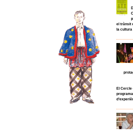
D
C
p
el trànsit
la cultura
prota
El Cercle 
programaci
d’experiè