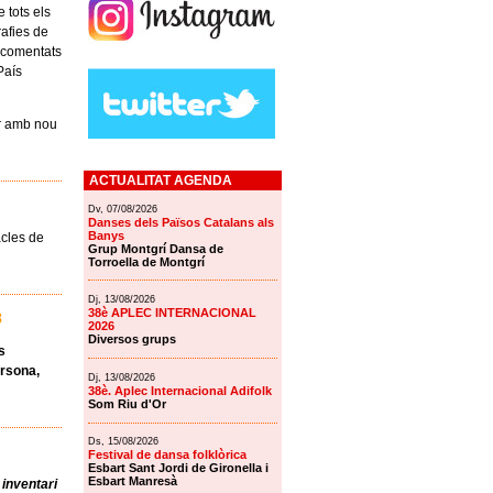
 tots els
rafies de
 i comentats
País
er amb nou
ACTUALITAT AGENDA
Dv, 07/08/2026
Danses dels Països Catalans als
Banys
acles de
Grup Montgrí Dansa de
Torroella de Montgrí
Dj, 13/08/2026
38è APLEC INTERNACIONAL
8
2026
Diversos grups
s
ersona,
Dj, 13/08/2026
38è. Aplec Internacional Adifolk
Som Riu d'Or
Ds, 15/08/2026
Festival de dansa folklòrica
Esbart Sant Jordi de Gironella i
Esbart Manresà
 inventari