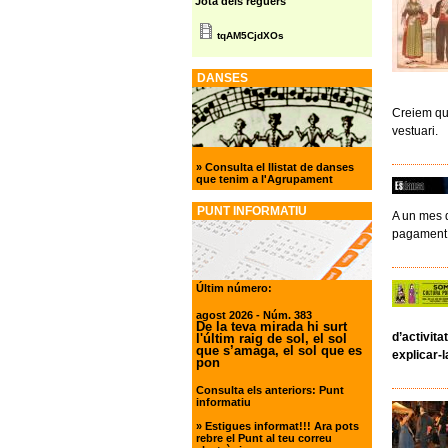
Jota dels reguers
tqAM5CjdXOs
DANSES
Creiem que
vestuari.
»
Consulta el llistat de danses
que tenim a l'Agrupament
PUNT INFORMATIU
A un mes d
pagament
Últim número:
agost 2026
- Núm. 383
De la teva mirada hi surt
d’activita
l'últim raig de sol, el sol
que s’amaga, el sol que es
explicar-la
pon
Consulta els anteriors:
Punt
informatiu
»
Estigues informat!!! Ara pots
rebre el Punt al teu correu