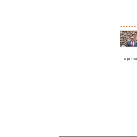
Pàgine
« prime