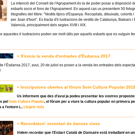
La intenció del Consell de l'Agrupament és la de poder posar a disposició de
esbarts socis el fons de l'Agrupament. En aquest cas us presentem 50 fotog
litografies del llibre: "Vestits típics d'Espanya. Recopilats, dibuixats, colorits
per Joan d'Ivori". Es tracta d'il·lustracions de vestits de Catalunya, Balears i 
Valencià, principalment dels segles XVIII i XIX.
 aquestes il·lustracions poden ser molt útils per aquells esbarts que es vulguin f
» S'inicia la venda d'entrades d'Ésdansa 2017
e l’Ésdansa 2017, avui, 20 de juliol es posen a la venda les entrades dels espect
!
» Inscripcions obertes al fòrum Som Cultura Popular 201
Us informem que des d’avui ja podeu presentar les vostres proposte
ts pel
Som Cultura Popular
, el fòrum per a viure la cultura popular en primera p
 a l’entorn i...
Llegeix més
» Recordatori: inventari de danses vives
Volem recordar que l'Esbart Català de Dansaire està treballant en un