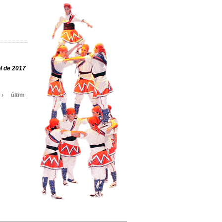
ol de 2017
 ›
últim