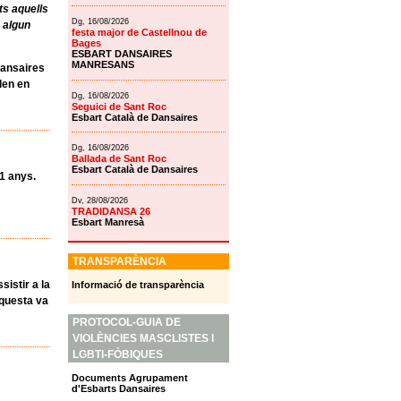
ts aquells
Dg, 16/08/2026
 algun
festa major de Castellnou de
Bages
ESBART DANSAIRES
MANRESANS
Dansaires
llen en
Dg, 16/08/2026
Seguici de Sant Roc
Esbart Català de Dansaires
Dg, 16/08/2026
Ballada de Sant Roc
Esbart Català de Dansaires
11 anys.
Dv, 28/08/2026
TRADIDANSA 26
Esbart Manresà
TRANSPARÈNCIA
sistir a la
Informació de transparència
Aquesta va
PROTOCOL-GUIA DE
VIOLÈNCIES MASCLISTES I
LGBTI-FÒBIQUES
Documents Agrupament
d'Esbarts Dansaires