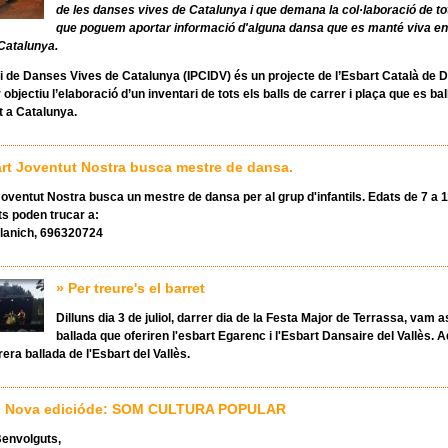
de les danses vives de Catalunya i que demana la col·laboració de to
que poguem aportar informació d'alguna dansa que es manté viva en
 Catalunya.
ri de Danses Vives de Catalunya
(IPCIDV) és un projecte de
l’Esbart Català de 
 objectiu l’elaboració d’un inventari de tots els balls de carrer i plaça que es ba
at a Catalunya.
rt Joventut Nostra busca mestre de dansa.
Joventut Nostra busca un mestre de dansa per al grup d'infantils. Edats de 7 a 
ts poden trucar a:
lanich, 696320724
» Per treure's el barret
Dilluns dia 3 de juliol, darrer dia de la Festa Major de Terrassa, vam as
ballada que oferiren l'esbart Egarenc i l'Esbart Dansaire del Vallès. 
rera ballada de l'Esbart del Vallès.
» Nova edicióde: SOM CULTURA POPULAR
envolguts,