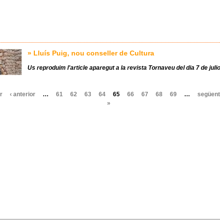
» Lluís Puig, nou conseller de Cultura
Us reproduim l'article aparegut a la revista Tornaveu del dia 7 de juli
s
r
‹ anterior
…
61
62
63
64
65
66
67
68
69
…
següent
»