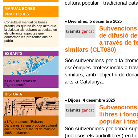
cultura popular i tradicional ca
MANUAL BONES
PRÀCTIQUES
»
Divendres, 5 desembre 2025
Consulta el manual de bones
pràctiques que no és cap altra que
Subvencions p
la d’ajudar als esbarts associats en
els diferents aspectes que
de difusió de
conformen les presentacions en
públic
a través de f
similars (CLT080)
ESBARTS
Són subvencions per a la promoci
escèniques professionals a trav
similars, amb l'objectiu de dona
arts a Catalunya.
»
On hi ha esbarts de
l’Agrupament?
HISTÒRIA
»
Dijous, 4 desembre 2025
Subvencions p
llibres i fon
popular i tra
»
L'Agrupament d'Esbarts
Dansaires és una proposta cultural
Són subvencions per donar suport
que va néixer el dia 19 de maig de
1985, a Manresa.
(inclosos els audiollibres) en l