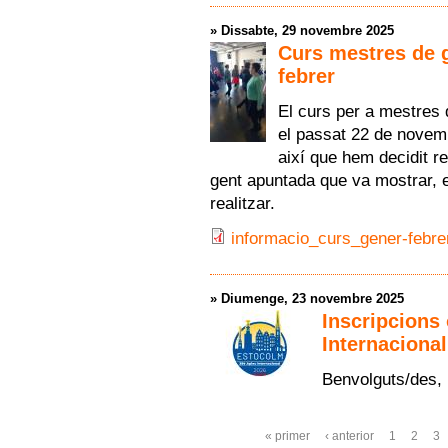
»
Dissabte, 29 novembre 2025
Curs mestres de gr
febrer
El curs per a mestres d
el passat 22 de novemb
així que hem decidit re
gent apuntada que va mostrar, e
realitzar.
informacio_curs_gener-febrer
»
Diumenge, 23 novembre 2025
Inscripcions 
Internaciona
Benvolguts/des,
Pàgines
« primer
‹ anterior
1
2
3