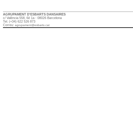
AGRUPAMENT D'ESBARTS DANSAIRES
c/ València 558, 6è 1a - 08026 Barcelona
Tel. (+34) 622 526 873
Correu:
agrupament@esbarts.cat