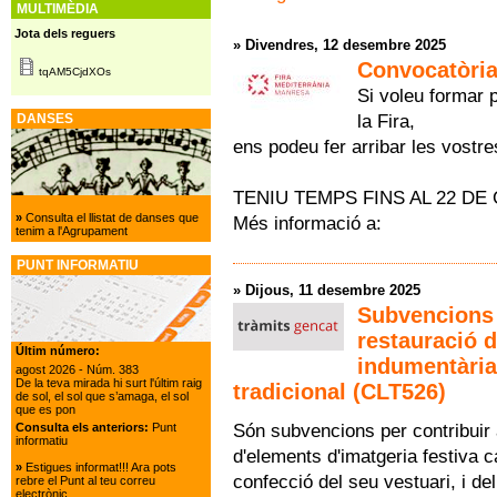
MULTIMÈDIA
Jota dels reguers
»
Divendres, 12 desembre 2025
Convocatòria
tqAM5CjdXOs
Si voleu formar 
la Fira,
DANSES
ens podeu fer arribar les vostr
TENIU TEMPS FINS AL 22 DE 
»
Consulta el llistat de danses que
Més informació a:
tenim a l'Agrupament
PUNT INFORMATIU
»
Dijous, 11 desembre 2025
Subvencions p
restauració d
Últim número:
indumentària 
agost 2026
- Núm. 383
De la teva mirada hi surt l'últim raig
tradicional (CLT526)
de sol, el sol que s’amaga, el sol
que es pon
Són subvencions per contribuir 
Consulta els anteriors:
Punt
informatiu
d'elements d'imatgeria festiva ca
»
Estigues informat!!! Ara pots
confecció del seu vestuari, i de
rebre el Punt al teu correu
electrònic.