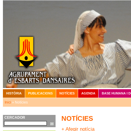
Vé
HISTÒRIA
PUBLICACIONS
NOTÍCIES
AGENDA
BASE HUMANA I 
Menú principal
Inici
» Notícies
Esteu aquí
NOTÍCIES
CERCADOR
Cerca
+ Afegir notícia