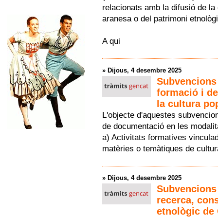
relacionats amb la difusió de la 
aranesa o del patrimoni etnològ
A qui
»
Dijous, 4 desembre 2025
Subvencions p
formació i d
la cultura po
L'objecte d'aquestes subvencion
de documentació en les modalit
a) Activitats formatives vincul
matèries o temàtiques de cultura
»
Dijous, 4 desembre 2025
Subvencions p
recerca, cons
etnològic de