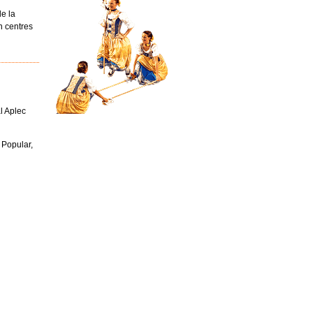
e la
n centres
l Aplec
 Popular,