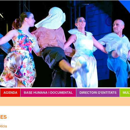
Vés al contingut
AGENDA
BASE HUMANA I DOCUMENTAL
DIRECTORI D'ENTITATS
MUL
IES
tícia