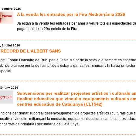
5 octubre 2026
A la venda les entrades per la Fira Mediterrània 2026
Ja estan a la venda les entrades per anar a veure tots els espectacles d
pagament de la 29a edició de la Fira.
 1 juliol 2026
 RECORD DE L’ALBERT SANS
 de l’Esbart Dansaire de Rubí per la Festa Major de la seva vila sempre és esperad
bí però també per la de l’àmbit dels esbarts dansaires. Enguany hi havia un factor
special.
30 juny 2026
Subvencions per realitzar projectes artístics i culturals 
finalitat educativa que vinculin equipaments culturals a
centres educatius de Catalunya (CLT542)
cions per donar suport al desenvolupament de projectes artístics i culturals que t
educativa i vinculin, mitjançant la mediació, equipaments culturals amb centres educ
concertats de primària i secundària de Catalunya.