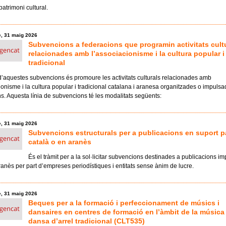
patrimoni cultural.
, 31 maig 2026
Subvencions a federacions que programin activitats cult
relacionades amb l’associacionisme i la cultura popular i
tradicional
d’aquestes subvencions és promoure les activitats culturals relacionades amb
ionisme i la cultura popular i tradicional catalana i aranesa organitzades o impuls
s. Aquesta línia de subvencions té les modalitats següents:
, 31 maig 2026
Subvencions estructurals per a publicacions en suport p
català o en aranès
És el tràmit per a la sol·licitar subvencions destinades a publicacions i
ranès per part d’empreses periodístiques i entitats sense ànim de lucre.
, 31 maig 2026
Beques per a la formació i perfeccionament de músics i
dansaires en centres de formació en l’àmbit de la música 
dansa d’arrel tradicional (CLT535)