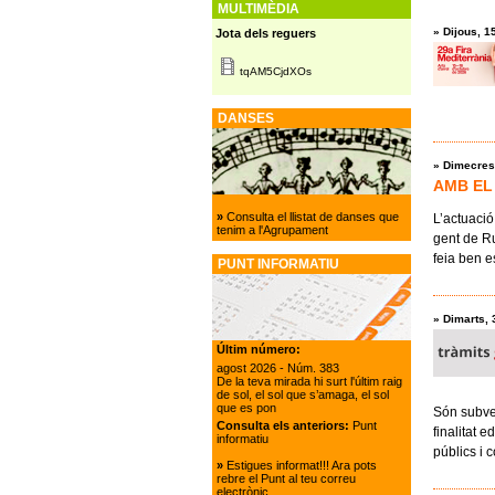
MULTIMÈDIA
»
Dijous, 1
Jota dels reguers
tqAM5CjdXOs
DANSES
»
Dimecres,
AMB EL
»
Consulta el llistat de danses que
L’actuació
tenim a l'Agrupament
gent de Ru
feia ben e
PUNT INFORMATIU
»
Dimarts, 
Últim número:
agost 2026
- Núm. 383
De la teva mirada hi surt l'últim raig
de sol, el sol que s’amaga, el sol
que es pon
Són subven
Consulta els anteriors:
Punt
finalitat 
informatiu
públics i 
»
Estigues informat!!! Ara pots
rebre el Punt al teu correu
electrònic.