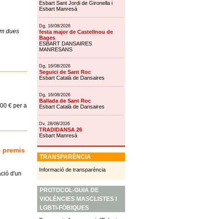
Esbart Sant Jordi de Gironella i
Esbart Manresà
Dg, 16/08/2026
tem dues
festa major de Castellnou de
Bages
ESBART DANSAIRES
MANRESANS
Dg, 16/08/2026
Seguici de Sant Roc
Esbart Català de Dansaires
Dg, 16/08/2026
Ballada de Sant Roc
00 € per a
Esbart Català de Dansaires
Dv, 28/08/2026
TRADIDANSA 26
Esbart Manresà
e premis
TRANSPARÈNCIA
Informació de transparència
ció d'un
PROTOCOL-GUIA DE
VIOLÈNCIES MASCLISTES I
LGBTI-FÒBIQUES