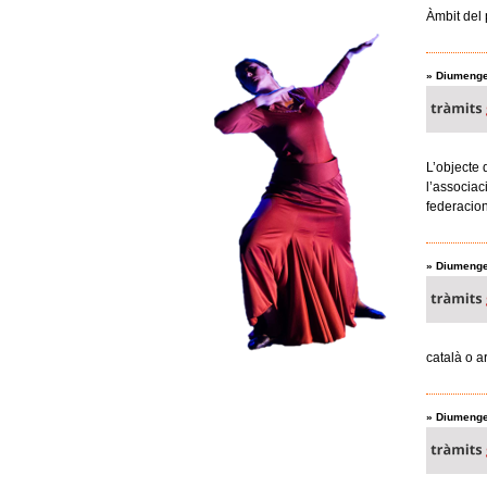
Àmbit del 
»
Diumenge
L’objecte 
l’associac
federacion
»
Diumenge
català o a
»
Diumenge