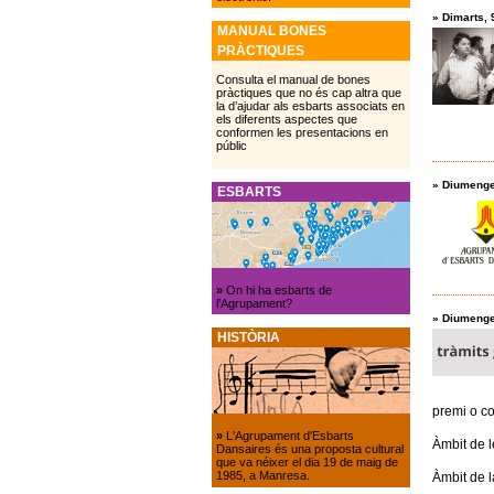
»
Dimarts, 
MANUAL BONES
PRÀCTIQUES
Consulta el manual de bones
pràctiques que no és cap altra que
la d’ajudar als esbarts associats en
els diferents aspectes que
conformen les presentacions en
públic
»
Diumenge
ESBARTS
»
On hi ha esbarts de
l’Agrupament?
»
Diumenge
HISTÒRIA
premi o c
»
L'Agrupament d'Esbarts
Àmbit de le
Dansaires és una proposta cultural
que va néixer el dia 19 de maig de
1985, a Manresa.
Àmbit de l