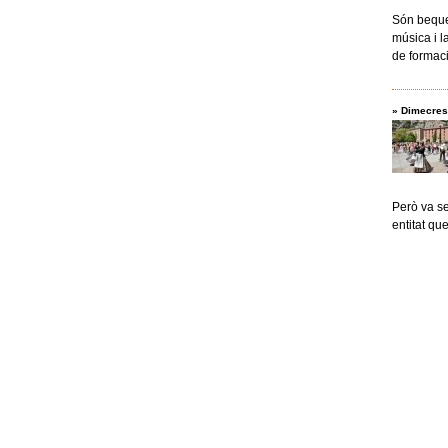
Són beques
música i l
de formaci
»
Dimecres
Però va se
entitat qu
Pàgine