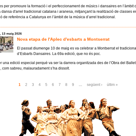
 per promoure la formació i el perfeccionament de músics i dansaires en l’àmbit d
a dansa d'arrel tradicional catalana i aranesa, mitjançant la realització de classes e
ó de referència a Catalunya en l’àmbit de la música d’arrel tradicional.
, 13 maig 2026
Nova etapa de l'Aplec d'esbarts a Montserrat
El passat diumenge 10 de maig es va celebrar a Montserrat el tradiciona
d’Esbarts Dansaires. La 69a edició, que no és poc.
r una edició especial perquè va ser la darrera organitzada des de l’Obra del Ballet
e, com sabreu, malauradament s’ha dissolt.
s
1
2
3
4
5
6
7
8
9
…
següent ›
últim »