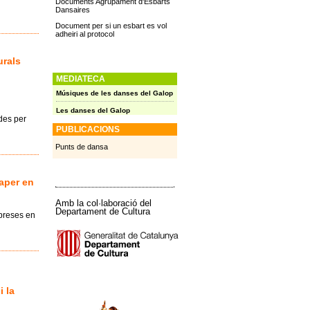
Documents Agrupament d'Esbarts
Dansaires
Document per si un esbart es vol
adheiri al protocol
urals
MEDIATECA
Músiques de les danses del Galop
Les danses del Galop
ades per
PUBLICACIONS
Punts de dansa
aper en
Amb la col·laboració del
Departament de Cultura
mpreses en
i la