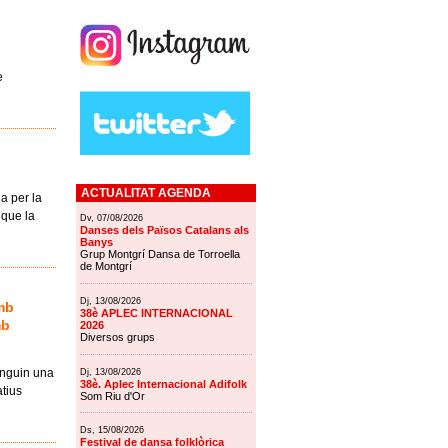
e
ACTUALITAT AGENDA
a per la
 que la
Dv, 07/08/2026
Danses dels Països Catalans als
Banys
Grup Montgrí Dansa de Torroella
de Montgrí
Dj, 13/08/2026
amb
38è APLEC INTERNACIONAL
mb
2026
Diversos grups
inguin una
Dj, 13/08/2026
38è. Aplec Internacional Adifolk
atius
Som Riu d'Or
Ds, 15/08/2026
Festival de dansa folklòrica