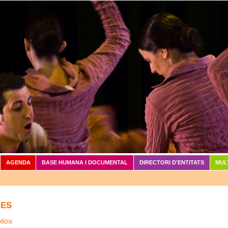
Vés al contingut
AGENDA
BASE HUMANA I DOCUMENTAL
DIRECTORI D'ENTITATS
MUL
IES
tícia