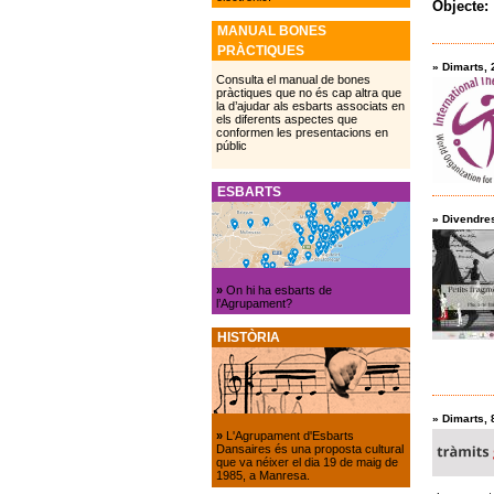
Objecte:
MANUAL BONES
PRÀCTIQUES
»
Dimarts, 
Consulta el manual de bones
pràctiques que no és cap altra que
la d’ajudar als esbarts associats en
els diferents aspectes que
conformen les presentacions en
públic
ESBARTS
»
Divendres
»
On hi ha esbarts de
l’Agrupament?
HISTÒRIA
»
Dimarts, 
»
L'Agrupament d'Esbarts
Dansaires és una proposta cultural
que va néixer el dia 19 de maig de
1985, a Manresa.