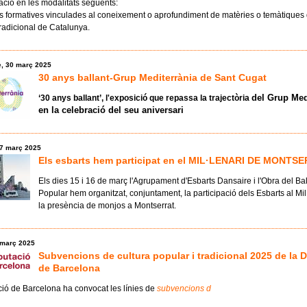
ció en les modalitats següents:
ats formatives vinculades al coneixement o aprofundiment de matèries o temàtiques 
tradicional de Catalunya.
, 30 març 2025
30 anys ballant-Grup Mediterrània de Sant Cugat
del Grup Med
‘30 anys ballant’, l'exposició que repassa la trajectòria
en la celebració del seu
aniversari
17 març 2025
Els esbarts hem participat en el MIL·LENARI DE MONTS
Els dies 15 i 16 de març l'Agrupament d'Esbarts Dansaire i l'Obra del Bal
Popular hem organitzat, conjuntament, la participació dels Esbarts al Mil
la presència de monjos a Montserrat.
 març 2025
Subvencions de cultura popular i tradicional 2025 de la 
de Barcelona
ió de Barcelona ha convocat les línies de
subvencions d