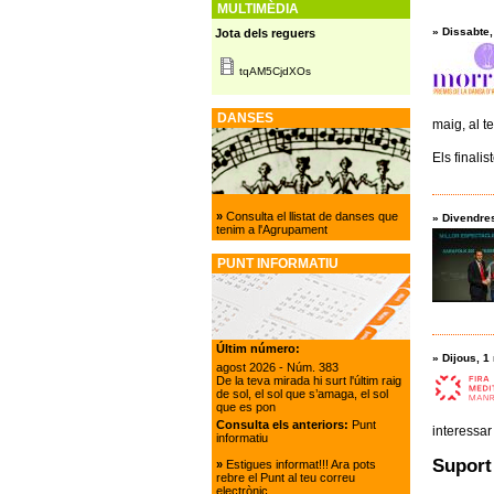
MULTIMÈDIA
»
Dissabte
Jota dels reguers
tqAM5CjdXOs
DANSES
maig, al t
Els finali
»
Consulta el llistat de danses que
»
Divendre
tenim a l'Agrupament
PUNT INFORMATIU
Últim número:
»
Dijous, 1
agost 2026
- Núm. 383
De la teva mirada hi surt l'últim raig
de sol, el sol que s’amaga, el sol
que es pon
Consulta els anteriors:
Punt
interessar
informatiu
Suport 
»
Estigues informat!!! Ara pots
rebre el Punt al teu correu
electrònic.