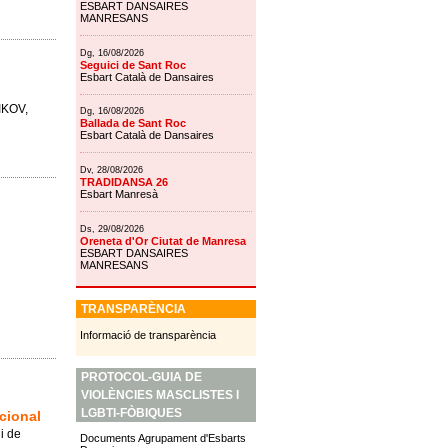
ESBART DANSAIRES
MANRESANS
Dg, 16/08/2026
Seguici de Sant Roc
Esbart Català de Dansaires
IKOV,
Dg, 16/08/2026
Ballada de Sant Roc
Esbart Català de Dansaires
Dv, 28/08/2026
TRADIDANSA 26
Esbart Manresà
Ds, 29/08/2026
Oreneta d'Or Ciutat de Manresa
ESBART DANSAIRES
MANRESANS
TRANSPARÈNCIA
Informació de transparència
PROTOCOL-GUIA DE
VIOLÈNCIES MASCLISTES I
LGBTI-FÒBIQUES
cional
i de
Documents Agrupament d'Esbarts