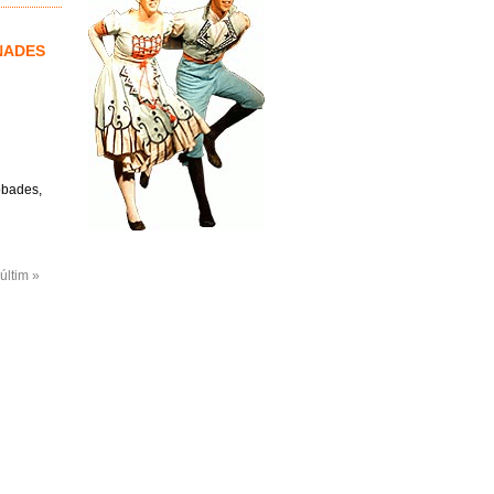
NADES
robades,
últim »