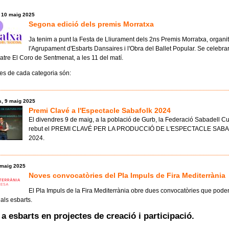
, 10 maig 2025
Segona edició dels premis Morratxa
Ja tenim a punt la Festa de Lliurament dels 2ns Premis Morratxa, organit
l'Agrupament d'Esbarts Dansaires i l'Obra del Ballet Popular. Se celebra
eatre El Coro de Sentmenat, a les 11 del matí.
stes de cada categoria són:
s, 9 maig 2025
Premi Clavé a l'Espectacle Sabafolk 2024
El divendres 9 de maig, a la població de Gurb, la Federació Sabadell Cu
rebut el PREMI CLAVÉ PER LA PRODUCCIÓ DE L'ESPECTACLE SAB
2024.
 maig 2025
Noves convocatòries del Pla Impuls de Fira Mediterrània
El Pla Impuls de la Fira Mediterrània obre dues convocatòries que pode
 als esbarts.
a esbarts en projectes de creació i participació.