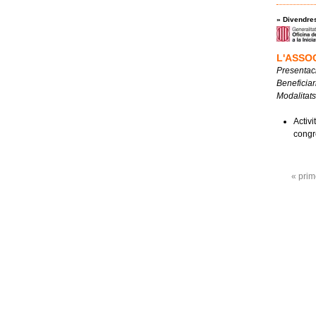
»
Divendres
L'ASSO
Presentaci
Beneficiar
Modalitats
Activi
congr
Pàgine
« prim