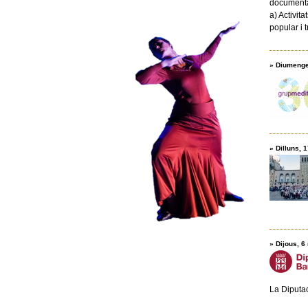
documenta
a) Activit
popular i 
»
Diumenge
»
Dilluns, 
»
Dijous, 6
La Diputac