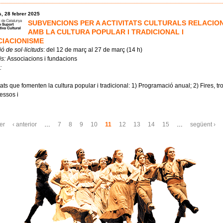
, 28 febrer 2025
SUBVENCIONS PER A ACTIVITATS CULTURALS RELACIO
AMB LA CULTURA POPULAR I TRADICIONAL I
CIACIONISME
ó de sol·licituds
: del 12 de març al 27 de març (14 h)
is:
Associacions i fundacions
:
tats que fomenten la cultura popular i tradicional: 1) Programació anual; 2) Fires, t
essos i
s
er
‹ anterior
…
7
8
9
10
11
12
13
14
15
…
següent ›