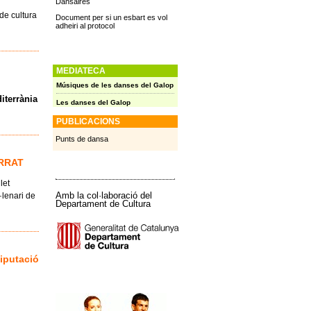
Dansaires
de cultura
Document per si un esbart es vol
adheiri al protocol
MEDIATECA
Músiques de les danses del Galop
iterrània
Les danses del Galop
PUBLICACIONS
Punts de dansa
ERRAT
let
Amb la col·laboració del
·lenari de
Departament de Cultura
Diputació