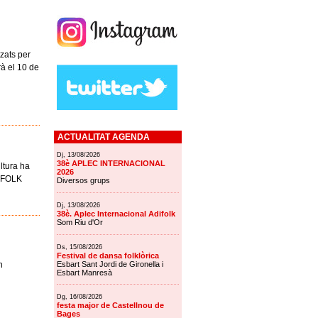
zats per
rà el 10 de
ACTUALITAT AGENDA
Dj, 13/08/2026
38è APLEC INTERNACIONAL
ltura ha
2026
AFOLK
Diversos grups
Dj, 13/08/2026
38è. Aplec Internacional Adifolk
Som Riu d'Or
Ds, 15/08/2026
Festival de dansa folklòrica
Esbart Sant Jordi de Gironella i
n
Esbart Manresà
Dg, 16/08/2026
festa major de Castellnou de
Bages